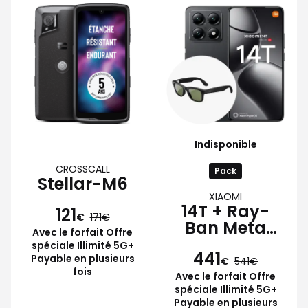
Indisponible
CROSSCALL
Pack
Stellar-M6
XIAOMI
14T + Ray-
121
€
171
Ban Meta
Avec le forfait Offre
Wayfarer
spéciale Illimité 5G+
441
Payable en plusieurs
€
541
fois
Avec le forfait Offre
spéciale Illimité 5G+
Payable en plusieurs