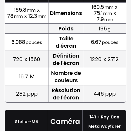
160.5
x
mm
165.8
x
mm
Dimensions
75.1
x
mm
78
x 12.3
mm
mm
7.9
mm
Poids
195
g
Taille
6.088
6.67
pouces
pouces
d'écran
Définition
720
x 1560
1220
x 2712
de l'écran
Nombre de
16,7
M
couleurs
Résolution
282 ppp
446 ppp
de l'écran
14T + Ray-Ban
Caméra
Stellar-M6
Meta Wayfarer