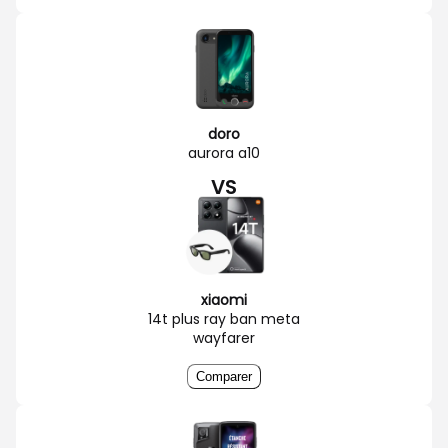
doro
aurora a10
VS
xiaomi
14t plus ray ban meta
wayfarer
Comparer