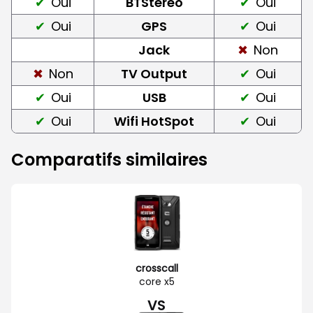
Oui
BTStereo
Oui
Oui
GPS
Oui
Jack
Non
Non
TV Output
Oui
Oui
USB
Oui
Oui
Wifi HotSpot
Oui
Comparatifs similaires
crosscall
core x5
VS