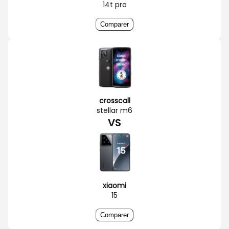
14t pro
Comparer
crosscall
stellar m6
VS
xiaomi
15
Comparer