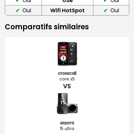
Oui
USB
Oui
Oui
Wifi HotSpot
Oui
Comparatifs similaires
crosscall
core x5
VS
xiaomi
15 ultra