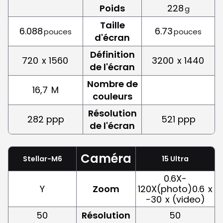
Poids
228
g
Taille
6.088
6.73
pouces
pouces
d'écran
Définition
720
x 1560
3200
x 1440
de l'écran
Nombre de
16,7
M
couleurs
Résolution
282 ppp
521 ppp
de l'écran
Caméra
Stellar-M6
15 Ultra
0.6X-
Y
Zoom
120X(photo)0.6
x
-30
x (video)
50
Résolution
50