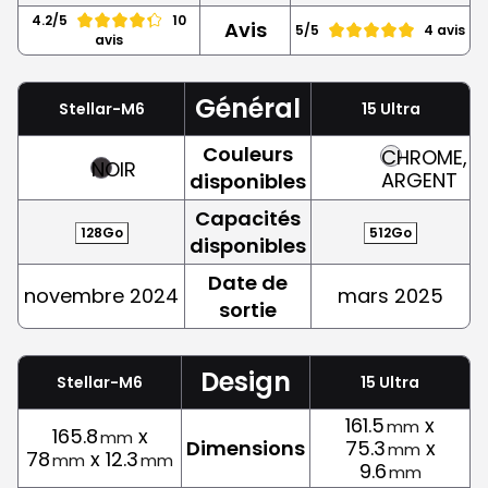
4.2/5
10
Avis
5/5
4 avis
avis
Général
Stellar-M6
15 Ultra
Couleurs
CHROME,
NOIR
ARGENT
disponibles
Capacités
128Go
512Go
disponibles
Date de
novembre 2024
mars 2025
sortie
Design
Stellar-M6
15 Ultra
161.5
x
mm
165.8
x
mm
Dimensions
75.3
x
mm
78
x 12.3
mm
mm
9.6
mm