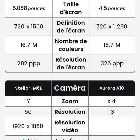
Taille
6.088
4.5
pouces
pouces
d'écran
Définition
720
x 1560
720
x 1
280
de l'écran
Nombre de
16,7
M
16,7
M
couleurs
Résolution
282 ppp
326 ppp
de l'écran
Caméra
Stellar-M6E
Aurora A10
Y
Zoom
x 4
50
Résolution
13
Résolution
1920
x 1080
vidéo