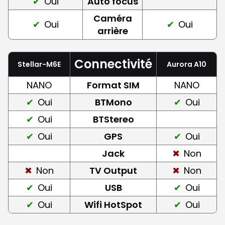
Oui
Auto focus
Caméra
Oui
Oui
arrière
Connectivité
Stellar-M6E
Aurora A10
NANO
Format SIM
NANO
Oui
BTMono
Oui
Oui
BTStereo
Oui
GPS
Oui
Jack
Non
Non
TV Output
Non
Oui
USB
Oui
Oui
Wifi HotSpot
Oui