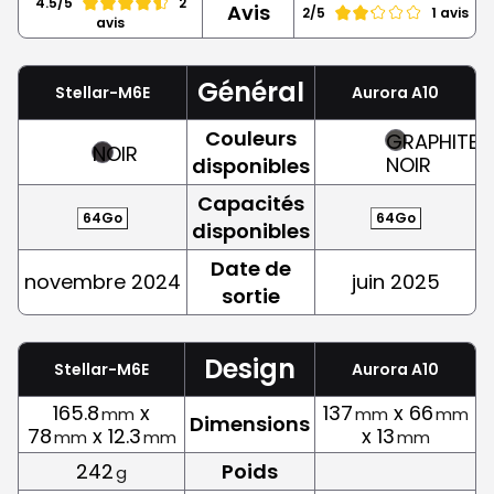
4.5/5
2
Avis
2/5
1 avis
avis
Général
Stellar-M6E
Aurora A10
Couleurs
GRAPHITE,
NOIR
NOIR
disponibles
Capacités
64Go
64Go
disponibles
Date de
novembre 2024
juin 2025
sortie
Design
Stellar-M6E
Aurora A10
165.8
x
137
x 66
mm
mm
mm
Dimensions
78
x 12.3
x 13
mm
mm
mm
242
Poids
g