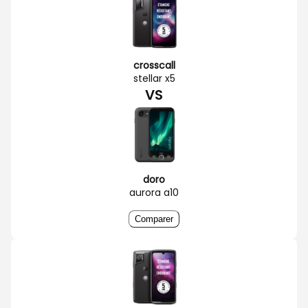
crosscall
stellar x5
VS
doro
aurora a10
Comparer