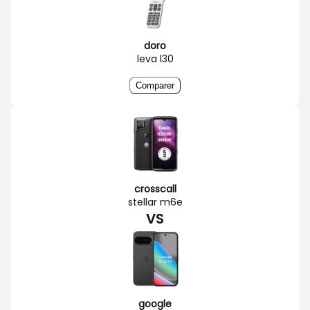
doro
leva l30
Comparer
crosscall
stellar m6e
VS
google