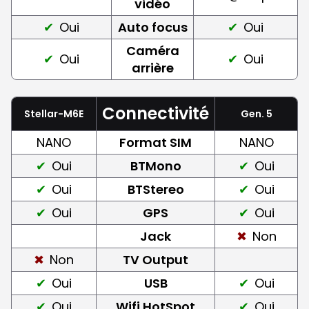
vidéo
Oui
Auto focus
Oui
Caméra
Oui
Oui
arrière
Connectivité
Stellar-M6E
Gen. 5
NANO
Format SIM
NANO
Oui
BTMono
Oui
Oui
BTStereo
Oui
Oui
GPS
Oui
Jack
Non
Non
TV Output
Oui
USB
Oui
Oui
Wifi HotSpot
Oui