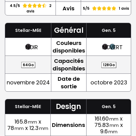
4.5/5
2
Avis
5/5
1 avis
avis
Général
Stellar-M6E
Gen. 5
Couleurs
NOIR
NOIR
VERT
disponibles
Capacités
64Go
128Go
disponibles
Date de
novembre 2024
octobre 2023
sortie
Design
Stellar-M6E
Gen. 5
161.60
x
mm
165.8
x
mm
Dimensions
75.83
x
mm
78
x 12.3
mm
mm
9.6
mm