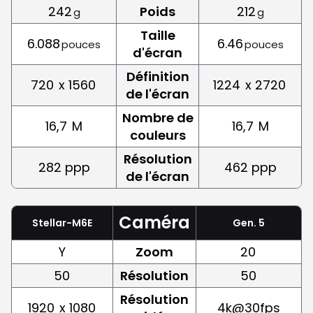
242
Poids
212
g
g
Taille
6.088
6.46
pouces
pouces
d'écran
Définition
720
x 1560
1224
x 2720
de l'écran
Nombre de
16,7
M
16,7
M
couleurs
Résolution
282 ppp
462 ppp
de l'écran
Caméra
Stellar-M6E
Gen. 5
Y
Zoom
20
50
Résolution
50
Résolution
1920
x 1080
4k@30fps