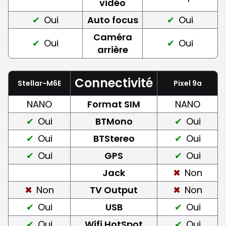
vidéo
Oui
Auto focus
Oui
Caméra
Oui
Oui
arrière
Connectivité
Stellar-M6E
Pixel 9a
NANO
Format SIM
NANO
Oui
BTMono
Oui
Oui
BTStereo
Oui
Oui
GPS
Oui
Jack
Non
Non
TV Output
Non
Oui
USB
Oui
Oui
Wifi HotSpot
Oui