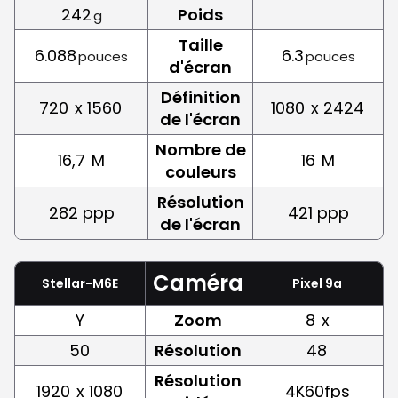
242
Poids
g
Taille
6.088
6.3
pouces
pouces
d'écran
Définition
720
x 1560
1080
x 2424
de l'écran
Nombre de
16,7
M
16
M
couleurs
Résolution
282 ppp
421 ppp
de l'écran
Caméra
Stellar-M6E
Pixel 9a
Y
Zoom
8
x
50
Résolution
48
Résolution
1920
x 1080
4K60fps