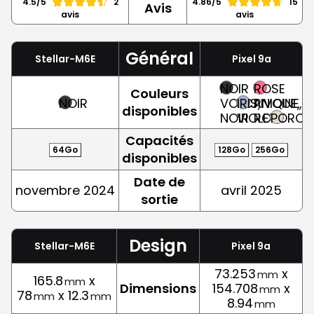
4.5/5
2
4.86/5
15
Avis
avis
avis
Général
Stellar-M6E
Pixel 9a
NOIR
ROSE
Couleurs
NOIR
VOLCANIQUE,
IRIS,
PIVOINE,
disponibles
NOIR
VIOLET
ROSE
PORCEL
Capacités
64Go
128Go
256Go
disponibles
Date de
novembre 2024
avril 2025
sortie
Design
Stellar-M6E
Pixel 9a
73.253
x
mm
165.8
x
mm
Dimensions
154.708
x
mm
78
x 12.3
mm
mm
8.94
mm