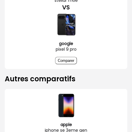
stellar m6e
VS
google
pixel 9 pro
Comparer
Autres comparatifs
apple
iphone se 3eme gen