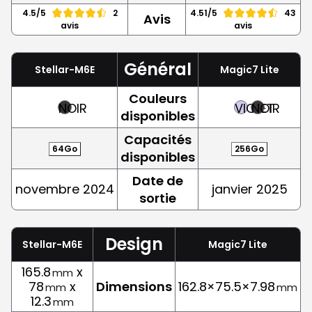
4.5/5
2
4.51/5
43
Avis
avis
avis
Général
Stellar-M6E
Magic7 Lite
Couleurs
NOIR
VIOLET
NOIR
disponibles
Capacités
64Go
256Go
disponibles
Date de
novembre 2024
janvier 2025
sortie
Design
Stellar-M6E
Magic7 Lite
165.8
x
mm
78
x
Dimensions
162.8×75.5×7.98
mm
mm
12.3
mm