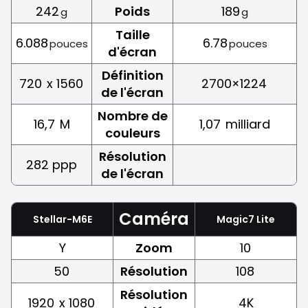
242
Poids
189
g
g
Taille
6.088
6.78
pouces
pouces
d'écran
Définition
720
x 1560
2700×1224
de l'écran
Nombre de
16,7
M
1,07
milliard
couleurs
Résolution
282 ppp
de l'écran
Caméra
Stellar-M6E
Magic7 Lite
Y
Zoom
10
50
Résolution
108
Résolution
1920
x 1080
4K