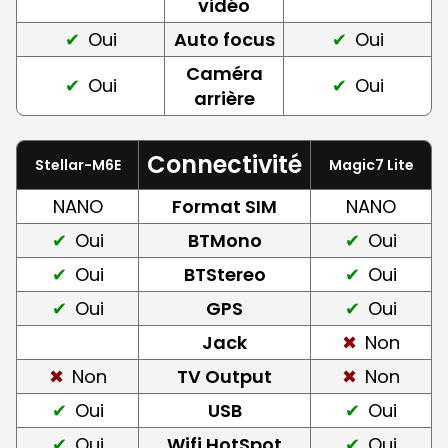
vidéo
Oui
Auto focus
Oui
Caméra
Oui
Oui
arrière
Connectivité
Stellar-M6E
Magic7 Lite
NANO
Format SIM
NANO
Oui
BTMono
Oui
Oui
BTStereo
Oui
Oui
GPS
Oui
Jack
Non
Non
TV Output
Non
Oui
USB
Oui
Oui
Wifi HotSpot
Oui