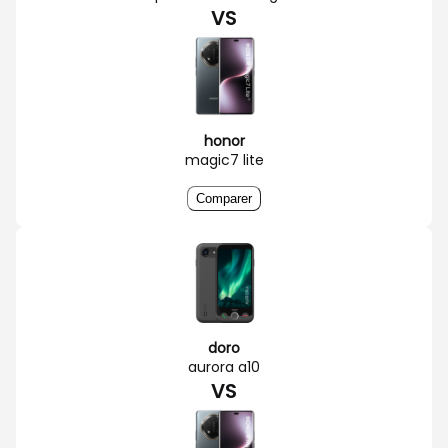
VS
honor
magic7 lite
Comparer
doro
aurora a10
VS