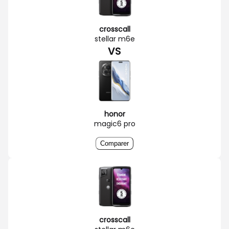
crosscall
stellar m6e
VS
honor
magic6 pro
Comparer
crosscall