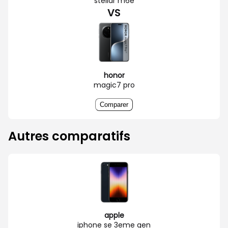
stellar m6e
VS
honor
magic7 pro
Comparer
Autres comparatifs
apple
iphone se 3eme gen