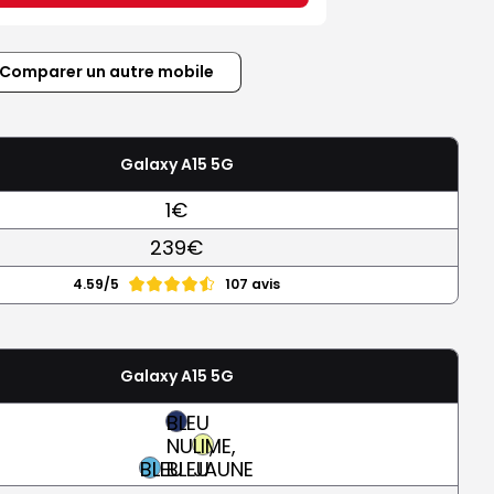
Comparer un autre mobile
Galaxy A15 5G
1€
239€
4.59/5
107 avis
Galaxy A15 5G
BLEU
NUIT,
LIME,
BLEU
BLEU
JAUNE