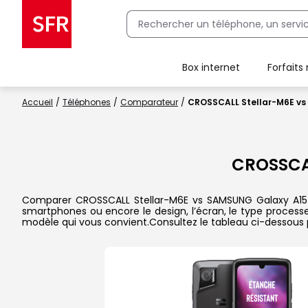
Box internet
Forfaits
Client Box SFR, ajouter une offre Maison Sécurisée
Accueil
Téléphones
Comparateur
CROSSCALL Stellar-M6E v
CROSSCA
Comparer CROSSCALL Stellar-M6E vs SAMSUNG Galaxy A15 5G 
smartphones ou encore le design, l’écran, le type processeu
modèle qui vous convient.Consultez le tableau ci-dessous 