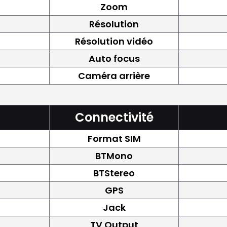
Zoom
Résolution
Résolution vidéo
Auto focus
Caméra arrière
Connectivité
Format SIM
BTMono
BTStereo
GPS
Jack
TV Output