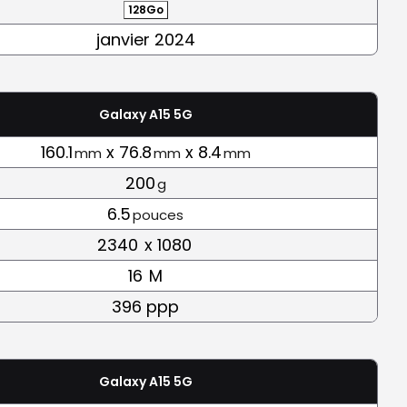
128Go
janvier 2024
Galaxy A15 5G
160.1
x 76.8
x 8.4
mm
mm
mm
200
g
6.5
pouces
2340
x 1080
16
M
396 ppp
Galaxy A15 5G