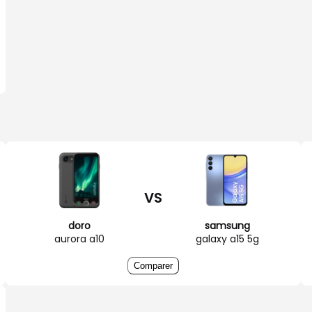
VS
doro
samsung
aurora a10
galaxy a15 5g
Comparer