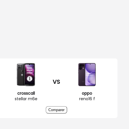
VS
crosscall
oppo
stellar m6e
reno16 f
Comparer