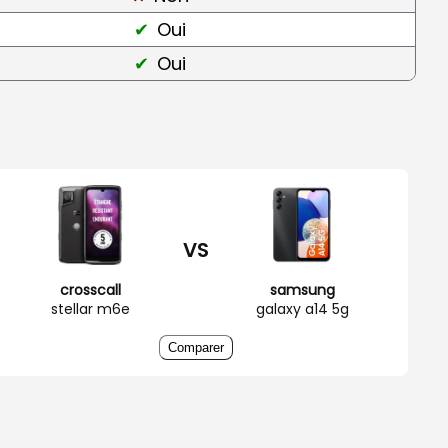
Oui
Oui
VS
crosscall
samsung
stellar m6e
galaxy a14 5g
Comparer