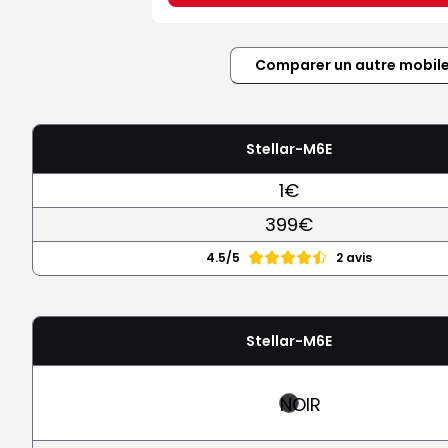
Comparer un autre mobil
Stellar-M6E
1€
399€
4.5/5
2 avis
Stellar-M6E
NOIR