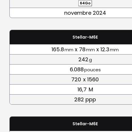
64Go
novembre 2024
Stellar-M6E
165.8
x 78
x 12.3
mm
mm
mm
242
g
6.088
pouces
720
x 1560
16,7
M
282 ppp
Stellar-M6E