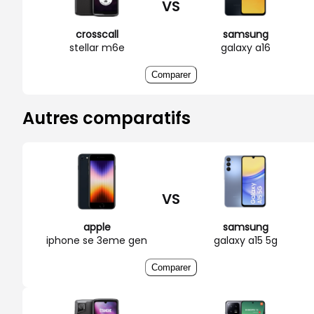
VS
crosscall
samsung
stellar m6e
galaxy a16
Comparer
Autres comparatifs
VS
apple
samsung
iphone se 3eme gen
galaxy a15 5g
Comparer