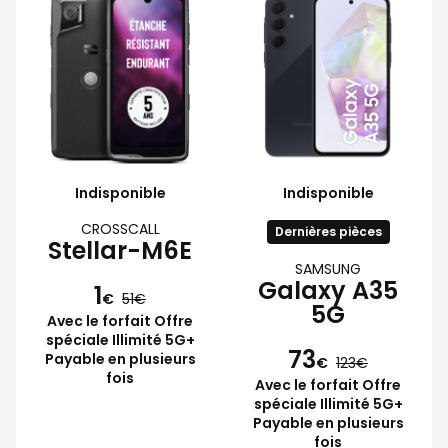
Indisponible
Indisponible
CROSSCALL
Dernières pièces
Stellar-M6E
SAMSUNG
Galaxy A35
1
€
51
5G
Avec le forfait Offre
spéciale Illimité 5G+
73
Payable en plusieurs
€
123
fois
Avec le forfait Offre
spéciale Illimité 5G+
Payable en plusieurs
fois