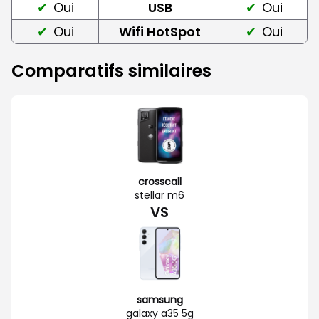
Oui
USB
Oui
Oui
Wifi HotSpot
Oui
Comparatifs similaires
crosscall
stellar m6
VS
samsung
galaxy a35 5g