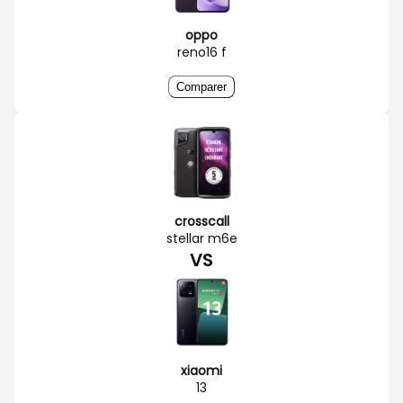
oppo
reno16 f
Comparer
crosscall
stellar m6e
VS
xiaomi
13