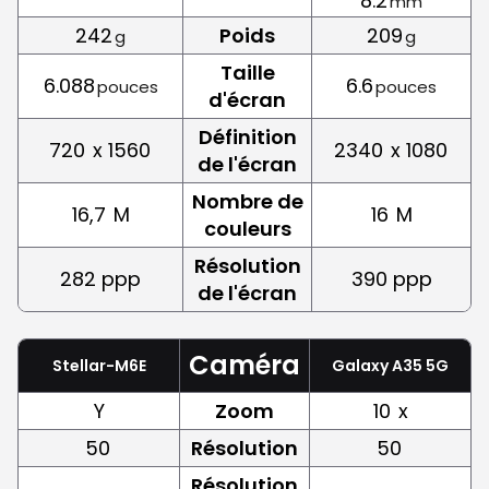
8.2
mm
242
Poids
209
g
g
Taille
6.088
6.6
pouces
pouces
d'écran
Définition
720
x 1560
2340
x 1080
de l'écran
Nombre de
16,7
M
16
M
couleurs
Résolution
282 ppp
390 ppp
de l'écran
Caméra
Stellar-M6E
Galaxy A35 5G
Y
Zoom
10
x
50
Résolution
50
Résolution