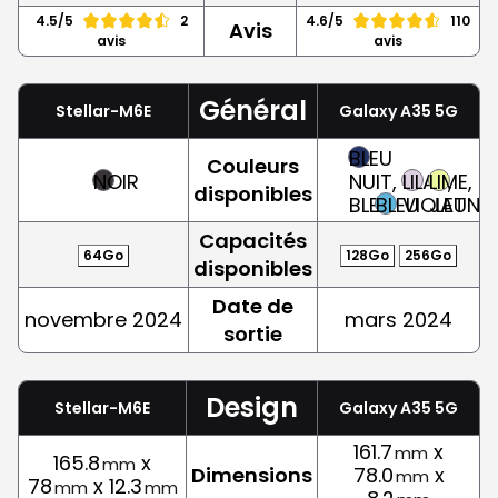
4.5/5
2
4.6/5
110
Avis
avis
avis
Général
Stellar-M6E
Galaxy A35 5G
BLEU
Couleurs
NOIR
NUIT,
LILAS,
LIME,
disponibles
BLEU
BLEU
VIOLET
JAUNE
Capacités
64Go
128Go
256Go
disponibles
Date de
novembre 2024
mars 2024
sortie
Design
Stellar-M6E
Galaxy A35 5G
161.7
x
mm
165.8
x
mm
Dimensions
78.0
x
mm
78
x 12.3
mm
mm