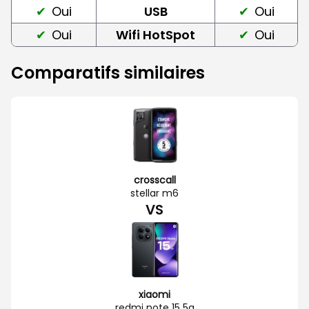
Oui
USB
Oui
Oui
Wifi HotSpot
Oui
Comparatifs similaires
crosscall
stellar m6
VS
xiaomi
redmi note 15 5g