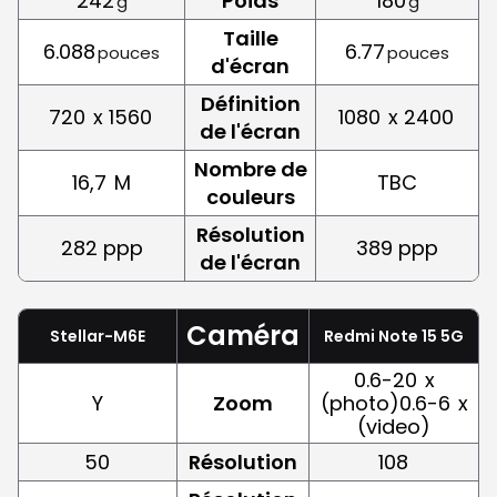
242
Poids
180
g
g
Taille
6.088
6.77
pouces
pouces
d'écran
Définition
720
x 1560
1080
x 2400
de l'écran
Nombre de
16,7
M
TBC
couleurs
Résolution
282 ppp
389 ppp
de l'écran
Caméra
Stellar-M6E
Redmi Note 15 5G
0.6-20
x
Y
Zoom
(photo)0.6-6
x
(video)
50
Résolution
108