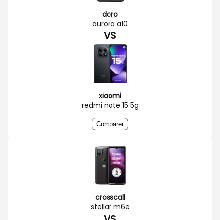
doro
aurora a10
VS
xiaomi
redmi note 15 5g
Comparer
crosscall
stellar m6e
VS