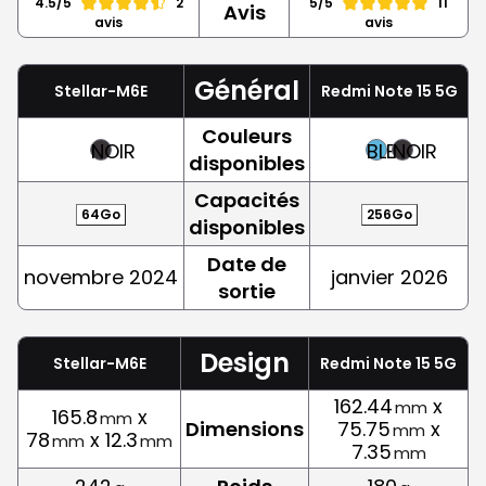
4.5/5
2
5/5
11
Avis
avis
avis
Général
Stellar-M6E
Redmi Note 15 5G
Couleurs
NOIR
BLEU
NOIR
disponibles
Capacités
64Go
256Go
disponibles
Date de
novembre 2024
janvier 2026
sortie
Design
Stellar-M6E
Redmi Note 15 5G
162.44
x
mm
165.8
x
mm
Dimensions
75.75
x
mm
78
x 12.3
mm
mm
7.35
mm