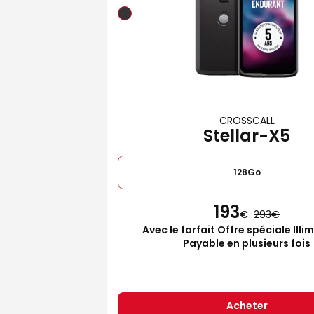
CROSSCALL
Stellar-X5
128Go
193
€
293
Avec le forfait Offre spéciale Illi
Payable en plusieurs fois
Acheter