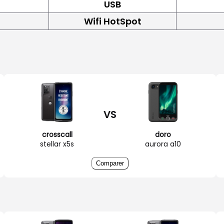
USB
Wifi HotSpot
VS
crosscall
doro
stellar x5s
aurora a10
Comparer