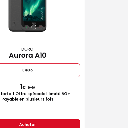
DORO
Aurora A10
64Go
1
€
21
 forfait Offre spéciale Illimité 5G+
Payable en plusieurs fois
Acheter