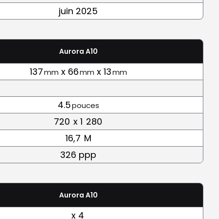
juin 2025
Aurora A10
137
x 66
x 13
mm
mm
mm
4.5
pouces
720
x 1
280
16,7
M
326 ppp
Aurora A10
x 4