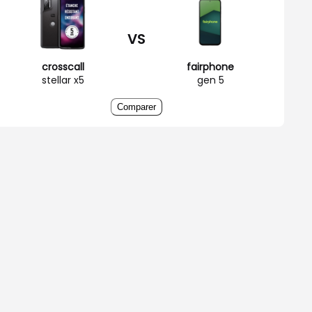
VS
crosscall
fairphone
stellar x5
gen 5
Comparer