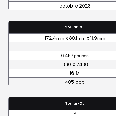
octobre 2023
Stellar-X5
172,4
x 80,1
x 11,9
mm
mm
mm
6.497
pouces
1080
x 2400
16
M
405 ppp
Stellar-X5
Y