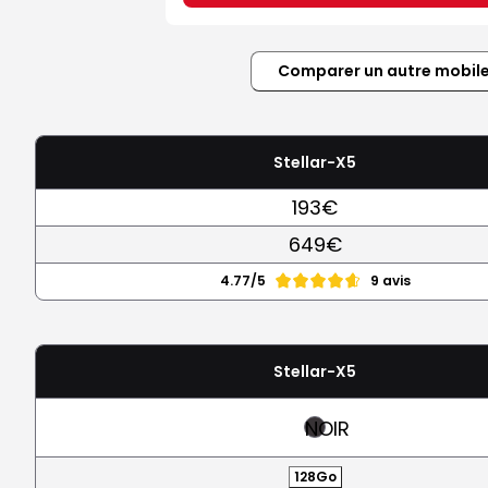
Comparer un autre mobil
Stellar-X5
193€
649€
4.77/5
9 avis
Stellar-X5
NOIR
128Go