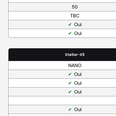
50
TBC
Oui
Oui
Stellar-X5
NANO
Oui
Oui
Oui
Oui