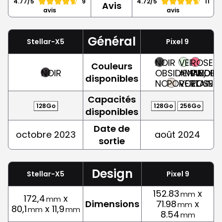
4.77/5
9
4.72/5
11
Avis
avis
avis
Général
Stellar-X5
Pixel 9
NOIR
VERT
ROSE
Couleurs
NOIR
OBSIDIENNE,
AMANDE,
PIVOINE
disponibles
NOIR
PORCELAINE
VERT
ROSE
Capacités
128Go
128Go
256Go
disponibles
Date de
octobre 2023
août 2024
sortie
Design
Stellar-X5
Pixel 9
152.83
x
mm
172,4
x
mm
Dimensions
71.98
x
mm
80,1
x 11,9
mm
mm
8.54
mm