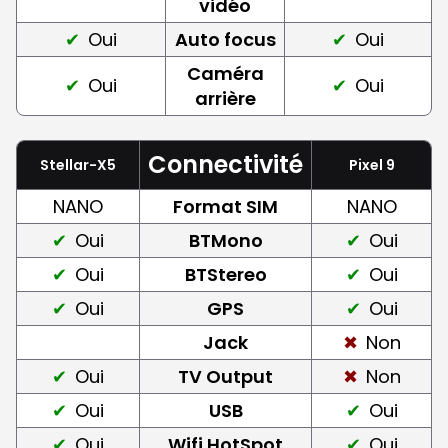
vidéo
Oui
Auto focus
Oui
Caméra
Oui
Oui
arrière
Connectivité
Stellar-X5
Pixel 9
NANO
Format SIM
NANO
Oui
BTMono
Oui
Oui
BTStereo
Oui
Oui
GPS
Oui
Jack
Non
Oui
TV Output
Non
Oui
USB
Oui
Oui
Wifi HotSpot
Oui