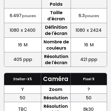
Poids
Taille
6.497
6.3
pouces
pouces
d'écran
Définition
1080
x 2400
1080
x 2424
de l'écran
Nombre de
16
M
16
M
couleurs
Résolution
405 ppp
421 ppp
de l'écran
Caméra
Stellar-X5
Pixel 9
Y
Zoom
?
50
Résolution
50
Résolution
TBC
8k30