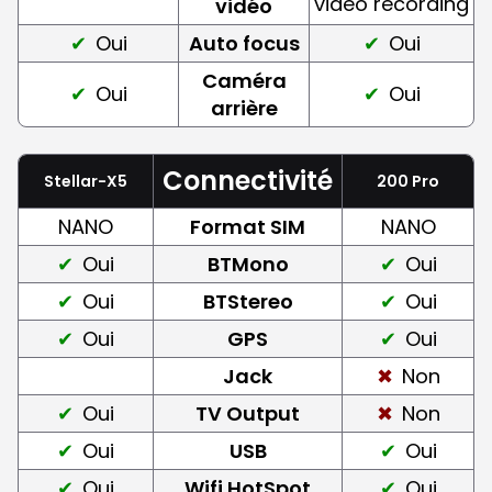
video recording
vidéo
Oui
Auto focus
Oui
Caméra
Oui
Oui
arrière
Connectivité
Stellar-X5
200 Pro
NANO
Format SIM
NANO
Oui
BTMono
Oui
Oui
BTStereo
Oui
Oui
GPS
Oui
Jack
Non
Oui
TV Output
Non
Oui
USB
Oui
Oui
Wifi HotSpot
Oui