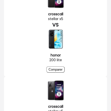
crosscall
stellar x5
VS
honor
200 lite
Comparer
crosscall