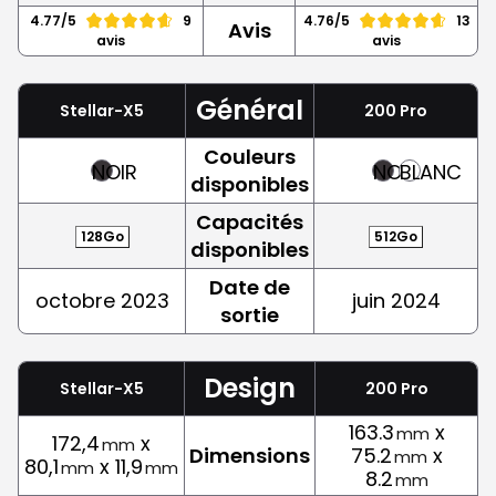
4.77/5
9
4.76/5
13
Avis
avis
avis
Général
Stellar-X5
200 Pro
Couleurs
NOIR
NOIR
BLANC
disponibles
Capacités
128Go
512Go
disponibles
Date de
octobre 2023
juin 2024
sortie
Design
Stellar-X5
200 Pro
163.3
x
mm
172,4
x
mm
Dimensions
75.2
x
mm
80,1
x 11,9
mm
mm
8.2
mm