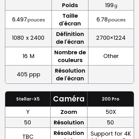
Poids
199
g
Taille
6.497
6.78
pouces
pouces
d'écran
Définition
1080
x 2400
2700×1224
de l'écran
Nombre de
16
M
Other
couleurs
Résolution
405 ppp
de l'écran
Caméra
Stellar-X5
200 Pro
Y
Zoom
50X
50
Résolution
50
Résolution
Support for 4K
TBC