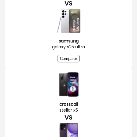
VS
samsung
galaxy s25 ultra
Comparer
crosscall
stellar x5
VS