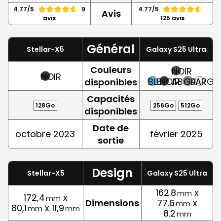
4.77/5
9
4.77/5
Avis
avis
125 avis
Général
Stellar-X5
Galaxy S25 Ultra
Couleurs
NOIR
NOIR
BLEU
NOIR
ABSOLU
GRIS
ARGE
disponibles
Capacités
128Go
256Go
512Go
disponibles
Date de
octobre 2023
février 2025
sortie
Design
Stellar-X5
Galaxy S25 Ultra
162.8
x
mm
172,4
x
mm
Dimensions
77.6
x
mm
80,1
x 11,9
mm
mm
8.2
mm