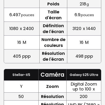
Poids
218
g
Taille
6.497
6.9
pouces
pouces
d'écran
Définition
1080
x 2400
3120
x 1440
de l'écran
Nombre de
16
M
16
M
couleurs
Résolution
405 ppp
498 ppp
de l'écran
Caméra
Stellar-X5
Galaxy S25 Ultra
Digital Zoom
Y
Zoom
up to 100
x
50
Résolution
200
Résolution
UHD 8K (7680
x