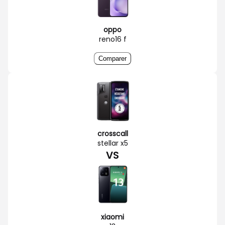
oppo
reno16 f
Comparer
crosscall
stellar x5
VS
xiaomi