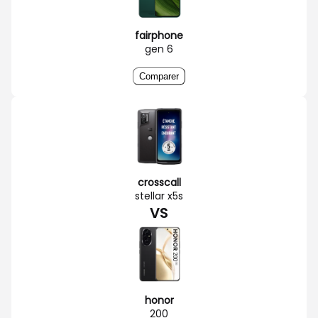
fairphone
gen 6
Comparer
crosscall
stellar x5s
VS
honor
200