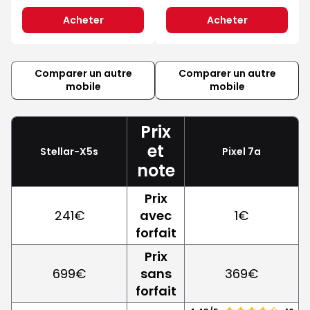
Acheter
Acheter
Comparer un autre
Comparer un autre
mobile
mobile
Prix
et
Stellar-X5s
Pixel 7a
note
Prix
241€
avec
1€
forfait
Prix
699€
sans
369€
forfait