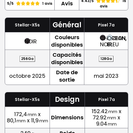
4.43/5
16
Avis
5/5
1 avis
avis
Général
Stellar-X5s
Pixel 7a
Couleurs
CHARBON,
OCEAN,
NOIR
NOIR
BLEU
disponibles
Capacités
256Go
128Go
disponibles
Date de
octobre 2025
mai 2023
sortie
Design
Stellar-X5s
Pixel 7a
152.42
x
mm
172,4
x
mm
Dimensions
72.92
x
mm
80,1
x 11,9
mm
mm
9.04
mm