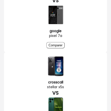
VS
google
pixel 7a
Comparer
crosscall
stellar x5s
VS