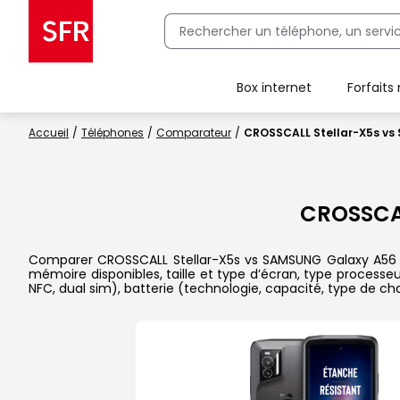
Box internet
Forfaits
Client Box SFR, ajouter une offre Maison Sécurisée
Accueil
Téléphones
Comparateur
CROSSCALL Stellar-X5s v
CROSSCAL
Comparer CROSSCALL Stellar-X5s vs SAMSUNG Galaxy A56 5G 
mémoire disponibles, taille et type d’écran, type processe
NFC, dual sim), batterie (technologie, capacité, type de 