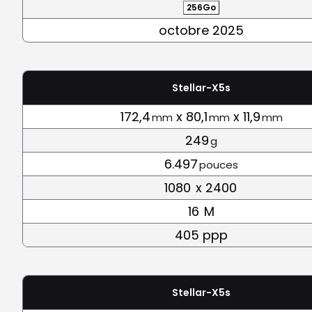
256Go
octobre 2025
Stellar-X5s
172,4
x 80,1
x 11,9
mm
mm
mm
249
g
6.497
pouces
1080
x 2400
16
M
405 ppp
Stellar-X5s