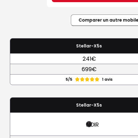
Comparer un autre mobil
Stellar-X5s
241€
699€
5/5
1 avis
Stellar-X5s
NOIR