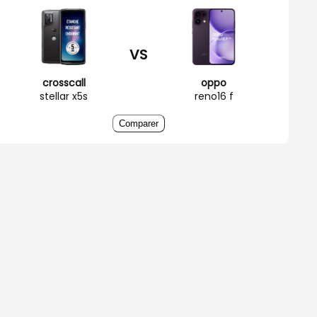
VS
crosscall
oppo
stellar x5s
reno16 f
Comparer