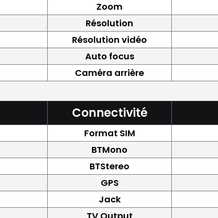
Zoom
Résolution
Résolution vidéo
Auto focus
Caméra arrière
Connectivité
Format SIM
BTMono
BTStereo
GPS
Jack
TV Output