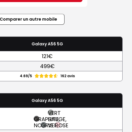
Comparer un autre mobile
Galaxy A56 5G
121€
499€
4.69/5
162 avis
Galaxy A56 5G
VERT
GRAPHITE,
SAUGE,
NOIR
GRIS
VERT
ROSE