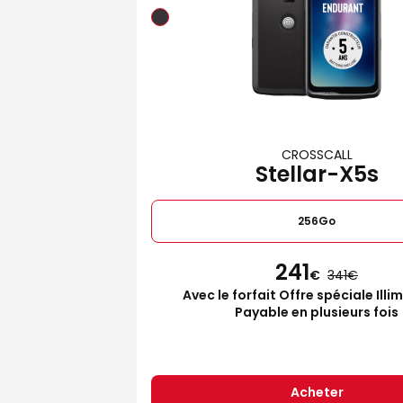
CROSSCALL
Stellar-X5s
256Go
241
€
341
Avec le forfait Offre spéciale Illi
Payable en plusieurs fois
Acheter