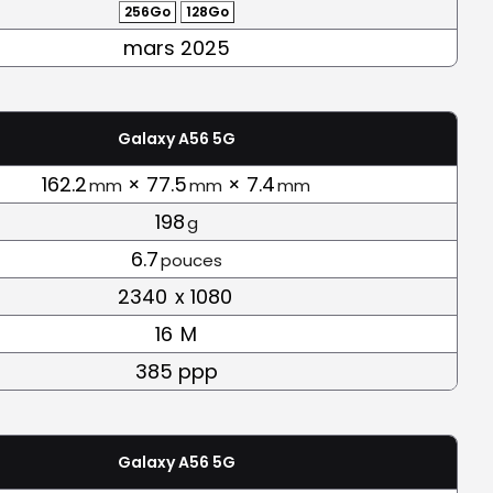
256Go
128Go
mars 2025
Galaxy A56 5G
162.2
× 77.5
× 7.4
mm
mm
mm
198
g
6.7
pouces
2340
x 1080
16
M
385 ppp
Galaxy A56 5G