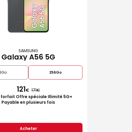
SAMSUNG
Galaxy A56 5G
28Go
256Go
121
€
171
 forfait Offre spéciale Illimité 5G+
Payable en plusieurs fois
Acheter