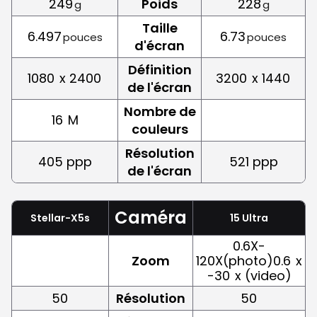
249
Poids
228
g
g
Taille
6.497
6.73
pouces
pouces
d'écran
Définition
1080
x 2400
3200
x 1440
de l'écran
Nombre de
16
M
couleurs
Résolution
405 ppp
521 ppp
de l'écran
Caméra
Stellar-X5s
15 Ultra
0.6X-
Zoom
120X(photo)0.6
x
-30
x (video)
50
Résolution
50