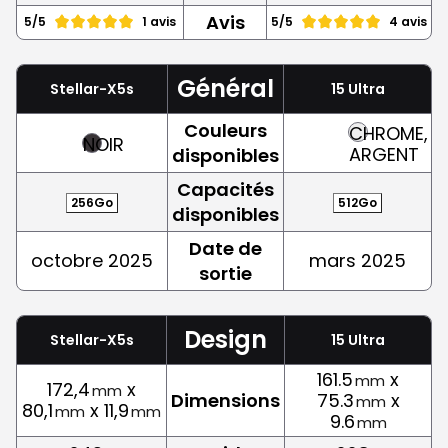
Avis
5/5
1 avis
5/5
4 avis
Général
Stellar-X5s
15 Ultra
Couleurs
CHROME,
NOIR
ARGENT
disponibles
Capacités
256Go
512Go
disponibles
Date de
octobre 2025
mars 2025
sortie
Design
Stellar-X5s
15 Ultra
161.5
x
mm
172,4
x
mm
Dimensions
75.3
x
mm
80,1
x 11,9
mm
mm
9.6
mm