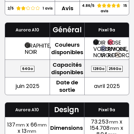
4.86/5
15
Avis
2/5
1 avis
avis
Général
Aurora A10
Pixel 9a
NOIR
ROSE
Couleurs
GRAPHITE,
VOLCANIQUE,
IRIS,
PIVOINE,
NOIR
disponibles
NOIR
VIOLET
ROSE
PORCEL
Capacités
64Go
128Go
256Go
disponibles
Date de
juin 2025
avril 2025
sortie
Design
Aurora A10
Pixel 9a
73.253
x
mm
137
x 66
mm
mm
Dimensions
154.708
x
mm
x 13
mm