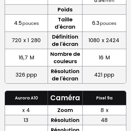
8.94
mm
Poids
Taille
4.5
6.3
pouces
pouces
d'écran
Définition
720
x 1
280
1080
x 2424
de l'écran
Nombre de
16,7
M
16
M
couleurs
Résolution
326 ppp
421 ppp
de l'écran
Caméra
Aurora A10
Pixel 9a
x 4
Zoom
8
x
13
Résolution
48
Résolution