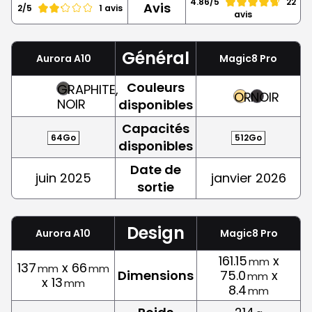
4.86/5
22
Avis
2/5
1 avis
avis
Général
Aurora A10
Magic8 Pro
Couleurs
GRAPHITE,
OR
NOIR
NOIR
disponibles
Capacités
64Go
512Go
disponibles
Date de
juin 2025
janvier 2026
sortie
Design
Aurora A10
Magic8 Pro
161.15
x
mm
137
x 66
mm
mm
Dimensions
75.0
x
mm
x 13
mm
8.4
mm