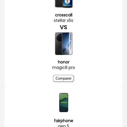
crosscall
stellar x5s
VS
honor
magic8 pro
Comparer
fairphone
gen 5