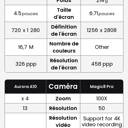
Poids
214
g
Taille
4.5
6.71
pouces
pouces
d'écran
Définition
720
x 1
280
1256
x 2808
de l'écran
Nombre de
16,7
M
Other
couleurs
Résolution
326 ppp
458 ppp
de l'écran
Caméra
Aurora A10
Magic8 Pro
x 4
Zoom
100X
13
Résolution
50
Résolution
Support for 4K
video recording
vidéo