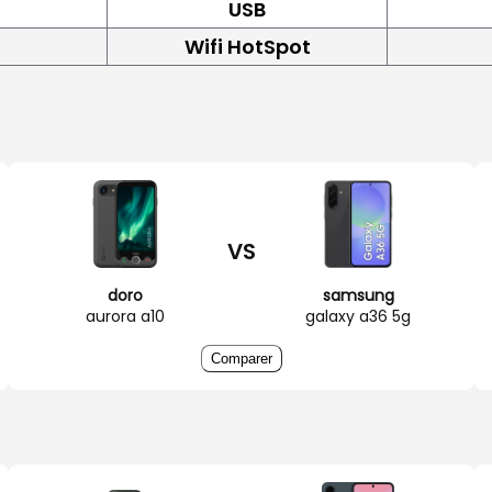
USB
Wifi HotSpot
VS
doro
samsung
aurora a10
galaxy a36 5g
Comparer