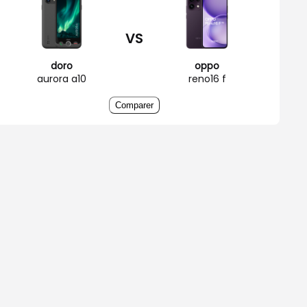
VS
doro
oppo
aurora a10
reno16 f
Comparer