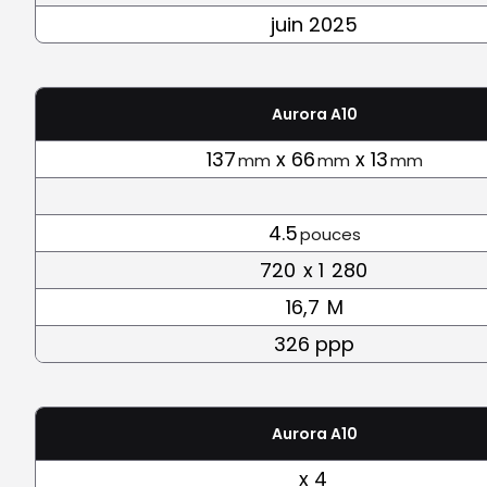
juin 2025
Aurora A10
137
x 66
x 13
mm
mm
mm
4.5
pouces
720
x 1
280
16,7
M
326 ppp
Aurora A10
x 4