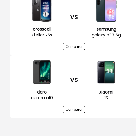
VS
crosscall
samsung
stellar x5s
galaxy a37 5g
Comparer
VS
doro
xiaomi
aurora a10
13
Comparer