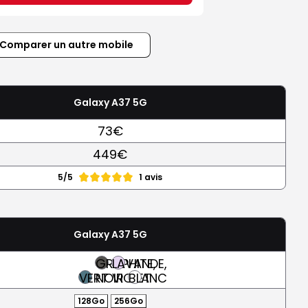
Comparer un autre mobile
Galaxy A37 5G
73€
449€
5/5
1 avis
Galaxy A37 5G
GRAPHITE,
LAVANDE,
VERT
NOIR
VIOLET
BLANC
128Go
256Go