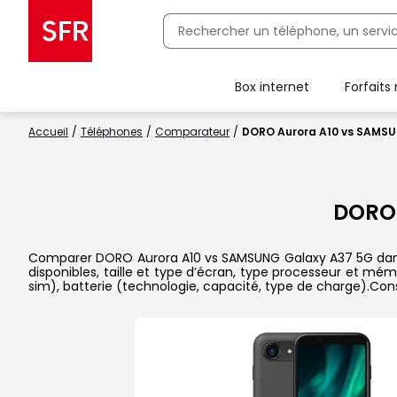
Box internet
Forfaits
Client Box SFR, ajouter une offre Maison Sécurisée
Accueil
Téléphones
Comparateur
DORO Aurora A10 vs SAMS
DORO 
Comparer DORO Aurora A10 vs SAMSUNG Galaxy A37 5G dans le
disponibles, taille et type d’écran, type processeur et mém
sim), batterie (technologie, capacité, type de charge).Con