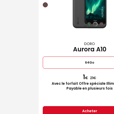
DORO
Aurora A10
64Go
1
€
21
Avec le forfait Offre spéciale Illi
Payable en plusieurs fois
Acheter