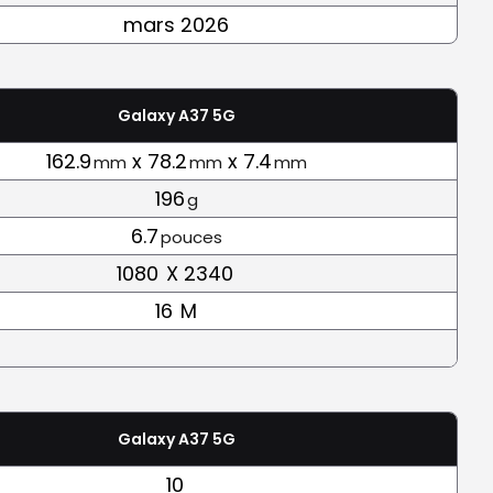
mars 2026
Galaxy A37 5G
162.9
x 78.2
x 7.4
mm
mm
mm
196
g
6.7
pouces
1080
X 2340
16
M
Galaxy A37 5G
10