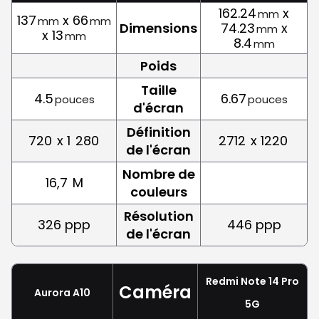
162.24
x
mm
137
x 66
mm
mm
Dimensions
74.23
x
mm
x 13
mm
8.4
mm
Poids
Taille
4.5
6.67
pouces
pouces
d'écran
Définition
720
x 1
280
2712
x 1220
de l'écran
Nombre de
16,7
M
couleurs
Résolution
326 ppp
446 ppp
de l'écran
Redmi Note 14 Pro
Caméra
Aurora A10
5G