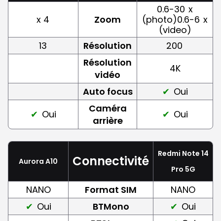
0.6-30
x
x 4
Zoom
(photo)0.6-6
x
(video)
13
Résolution
200
Résolution
4K
vidéo
Auto focus
Oui
Caméra
Oui
Oui
arrière
Redmi Note 14
Connectivité
Aurora A10
Pro 5G
NANO
Format SIM
NANO
Oui
BTMono
Oui