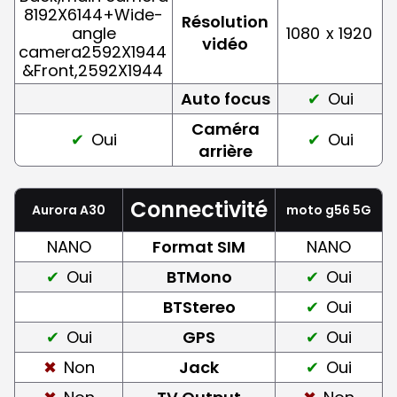
8192X6144+Wide-
Résolution
angle
1080
x 1920
vidéo
camera2592X1944
&Front,2592X1944
Auto focus
Oui
Caméra
Oui
Oui
arrière
Connectivité
Aurora A30
moto g56 5G
NANO
Format SIM
NANO
Oui
BTMono
Oui
BTStereo
Oui
Oui
GPS
Oui
Non
Jack
Oui