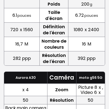
Poids
200
g
Taille
6.1
6.72
pouces
pouces
d'écran
Définition
720
x 1560
1080
x 2400
de l'écran
Nombre de
16,7
M
16
M
couleurs
Résolution
282 ppp
392 ppp
de l'écran
Caméra
Aurora A30
moto g56 5G
Picture 8
x ,
x 4
Zoom
Video 6
x
50
Résolution
50
Back,main camera