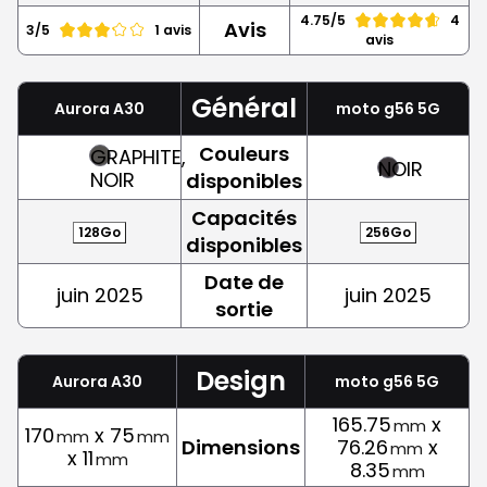
4.75/5
4
Avis
3/5
1 avis
avis
Général
Aurora A30
moto g56 5G
Couleurs
GRAPHITE,
NOIR
NOIR
disponibles
Capacités
128Go
256Go
disponibles
Date de
juin 2025
juin 2025
sortie
Design
Aurora A30
moto g56 5G
165.75
x
mm
170
x 75
mm
mm
Dimensions
76.26
x
mm
x 11
mm
8.35
mm