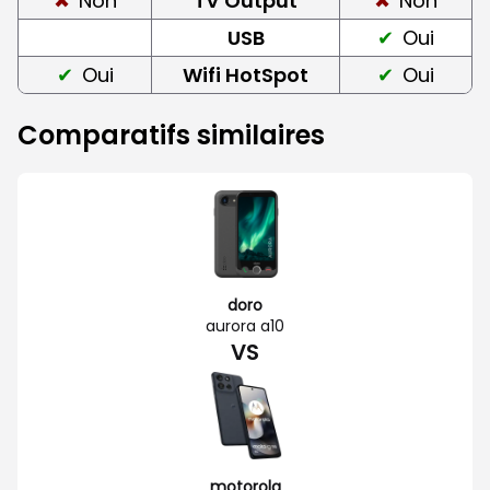
Non
TV Output
Non
USB
Oui
Oui
Wifi HotSpot
Oui
Comparatifs similaires
doro
aurora a10
VS
motorola