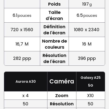
Poids
197
g
Taille
6.1
6.5
pouces
pouces
d'écran
Définition
720
x 1560
1080
x 2340
de l'écran
Nombre de
16,7
M
16
M
couleurs
Résolution
282 ppp
396 ppp
de l'écran
Galaxy A25
Caméra
Aurora A30
5G
x 4
Zoom
X10
50
Résolution
50