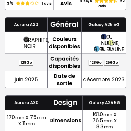
4.56/5
62
Avis
3/5
1 avis
avis
Général
Aurora A30
Galaxy A25 5G
BLEU
Couleurs
GRAPHITE,
NUIT,
LIME,
NOIR
disponibles
BLEU
BLEU
JAUNE
Capacités
128Go
128Go
256Go
disponibles
Date de
juin 2025
décembre 2023
sortie
Design
Aurora A30
Galaxy A25 5G
161.0
x
mm
170
x 75
mm
mm
Dimensions
76.5
x
mm
x 11
mm
8.3
mm