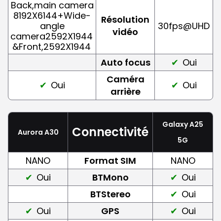
Back,main camera
8192X6144+Wide-
Résolution
angle
30fps@UHD
vidéo
camera2592X1944
&Front,2592X1944
Auto focus
Oui
Caméra
Oui
Oui
arrière
Galaxy A25
Connectivité
Aurora A30
5G
NANO
Format SIM
NANO
Oui
BTMono
Oui
BTStereo
Oui
Oui
GPS
Oui