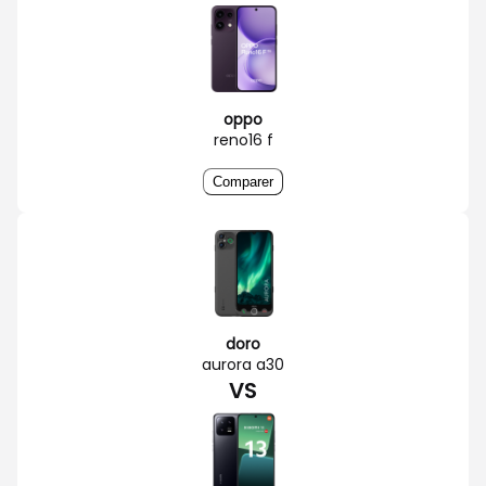
oppo
reno16 f
Comparer
doro
aurora a30
VS