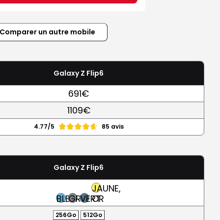
Comparer un autre mobile
Galaxy Z Flip6
691€
1109€
4.77/5
85 avis
Galaxy Z Flip6
JAUNE,
BLEU
GRIS
VERT
OR
256Go
512Go