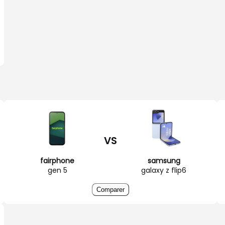
VS
fairphone
samsung
gen 5
galaxy z flip6
Comparer