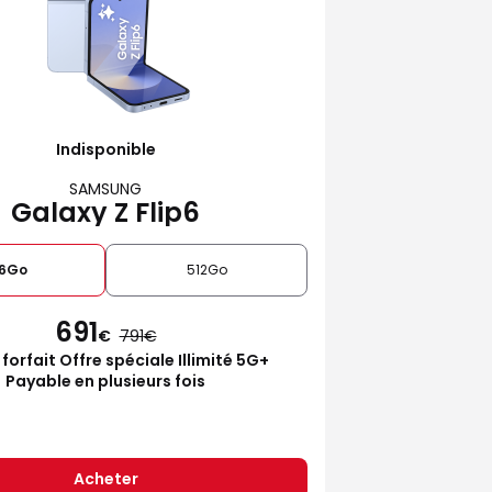
Indisponible
SAMSUNG
Galaxy Z Flip6
6Go
512Go
691
€
791
 forfait Offre spéciale Illimité 5G+
Payable en plusieurs fois
Acheter