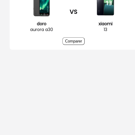
VS
doro
xiaomi
aurora a30
13
Comparer