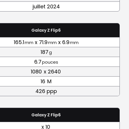
juillet 2024
Galaxy Z Flip6
165.1
x 71.9
x 6.9
mm
mm
mm
187
g
6.7
pouces
1080
x 2640
16
M
426 ppp
Galaxy Z Flip6
x 10