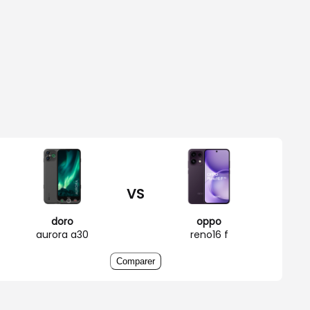
VS
doro
oppo
aurora a30
reno16 f
Comparer