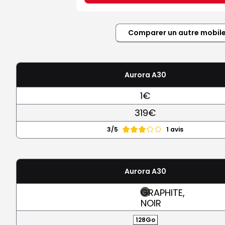
Comparer un autre mobil
Aurora A30
1€
319€
3/5
1 avis
Aurora A30
GRAPHITE,
NOIR
128Go