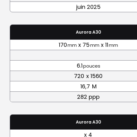
juin 2025
Aurora A30
170
x 75
x 11
mm
mm
mm
6.1
pouces
720
x 1560
16,7
M
282 ppp
Aurora A30
x 4