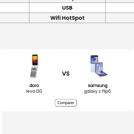
USB
Wifi HotSpot
VS
doro
samsung
leva l30
galaxy z flip6
Comparer