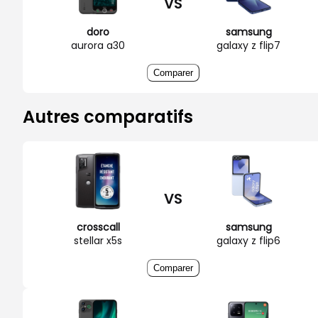
VS
doro
samsung
aurora a30
galaxy z flip7
Comparer
Autres comparatifs
VS
crosscall
samsung
stellar x5s
galaxy z flip6
Comparer