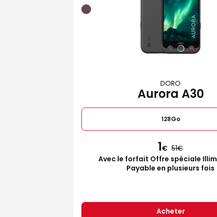
DORO
Aurora A30
128Go
1
€
51
Avec le forfait Offre spéciale Illi
Payable en plusieurs fois
Acheter