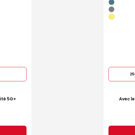
25
mité 5G+
Avec le