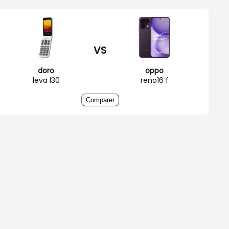
VS
doro
oppo
leva l30
reno16 f
Comparer