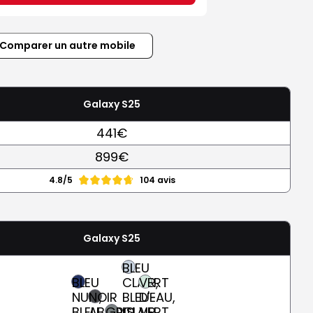
Comparer un autre mobile
Galaxy S25
441€
899€
4.8/5
104 avis
Galaxy S25
BLEU
BLEU
CLAIR,
VERT
NUIT,
NOIR
BLEU-
D'EAU,
BLEU
ABSOLU
GRIS
CLAIR
VERT