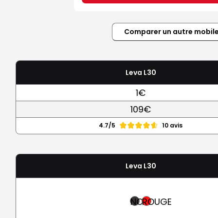
Comparer un autre mobil
Leva L30
1€
109€
4.7/5
10 avis
Leva L30
NOIR
ROUGE