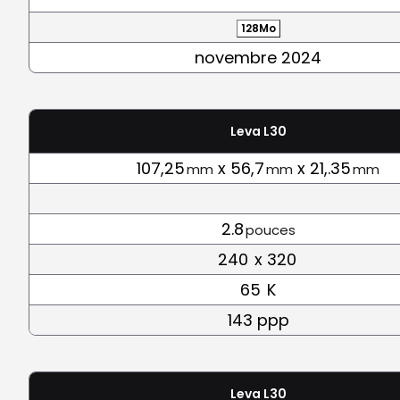
128Mo
novembre 2024
Leva L30
107,25
x 56,7
x 21,.35
mm
mm
mm
2.8
pouces
240
x 320
65
K
143 ppp
Leva L30