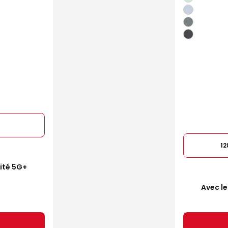
1
mité 5G+
Avec le