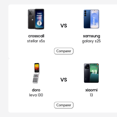
VS
crosscall
samsung
stellar x5s
galaxy s25
Comparer
VS
doro
xiaomi
leva l30
13
Comparer