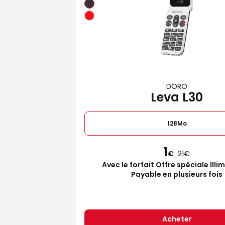
DORO
Leva L30
128Mo
1
€
21
Avec le forfait Offre spéciale Illi
Payable en plusieurs fois
Acheter