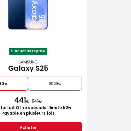
50€ Bonus reprise
SAMSUNG
Galaxy S25
28Go
256Go
441
€
541
 forfait Offre spéciale Illimité 5G+
Payable en plusieurs fois
Acheter