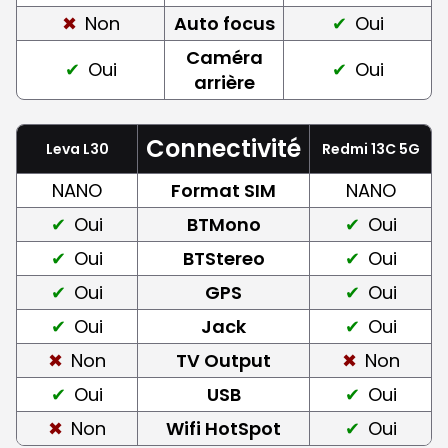
Non
Auto focus
Oui
Caméra
Oui
Oui
arrière
Connectivité
Leva L30
Redmi 13C 5G
NANO
Format SIM
NANO
Oui
BTMono
Oui
Oui
BTStereo
Oui
Oui
GPS
Oui
Oui
Jack
Oui
Non
TV Output
Non
Oui
USB
Oui
Non
Wifi HotSpot
Oui