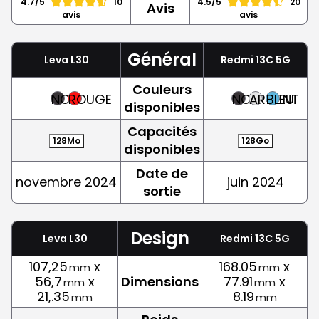
4.7/5
10
4.5/5
20
Avis
avis
avis
Général
Leva L30
Redmi 13C 5G
Couleurs
NOIR
ROUGE
NOIR
ARGENT
BLEU
disponibles
Capacités
128Mo
128Go
disponibles
Date de
novembre 2024
juin 2024
sortie
Design
Leva L30
Redmi 13C 5G
107,25
x
168.05
x
mm
mm
56,7
x
Dimensions
77.91
x
mm
mm
21,.35
8.19
mm
mm