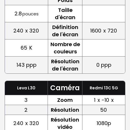
Poids
Taille
2.8
pouces
d'écran
Définition
240
x 320
1600
x 720
de l'écran
Nombre de
65
K
couleurs
Résolution
143 ppp
0 ppp
de l'écran
Caméra
Leva L30
Redmi 13C 5G
3
Zoom
1
x -10
x
2
Résolution
50
Résolution
240
x 320
1080p
vidéo