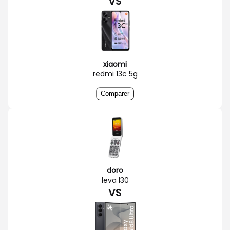
VS
xiaomi
redmi 13c 5g
Comparer
doro
leva l30
VS