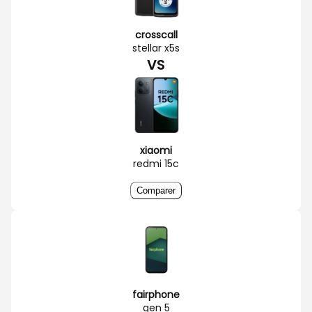
crosscall
stellar x5s
VS
xiaomi
redmi 15c
Comparer
fairphone
gen 5