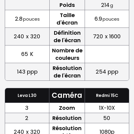
Poids
214
g
Taille
2.8
6.9
pouces
pouces
d'écran
Définition
240
x 320
720
x 1600
de l'écran
Nombre de
65
K
couleurs
Résolution
143 ppp
254 ppp
de l'écran
Caméra
Leva L30
Redmi 15C
3
Zoom
1X-10X
2
Résolution
50
Résolution
240
x 320
1080p