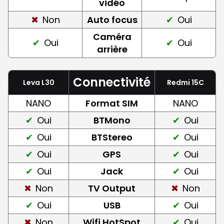
vidéo
Non
Auto focus
Oui
Caméra
Oui
Oui
arrière
Connectivité
Leva L30
Redmi 15C
NANO
Format SIM
NANO
Oui
BTMono
Oui
Oui
BTStereo
Oui
Oui
GPS
Oui
Oui
Jack
Oui
Non
TV Output
Non
Oui
USB
Oui
Non
Wifi HotSpot
Oui