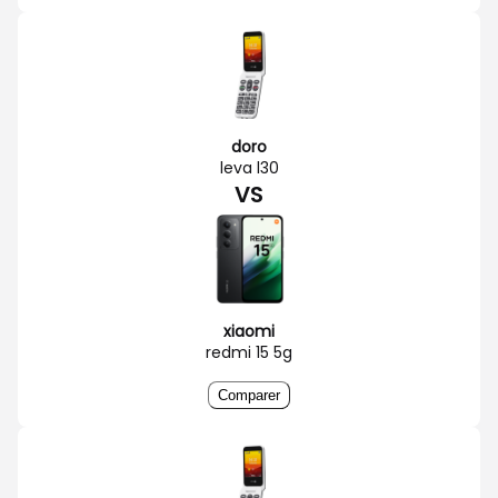
doro
leva l30
VS
xiaomi
redmi 15 5g
Comparer