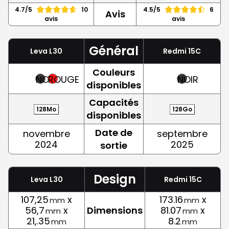
4.7/5
10
4.5/5
6
Avis
avis
avis
Général
Leva L30
Redmi 15C
Couleurs
NOIR
ROUGE
NOIR
disponibles
Capacités
128Mo
128Go
disponibles
Date de
novembre
septembre
2024
2025
sortie
Design
Leva L30
Redmi 15C
107,25
x
173.16
x
mm
mm
56,7
x
Dimensions
81.07
x
mm
mm
21,.35
8.2
mm
mm