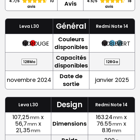
4.7/5
10
4.5/5
18
Avis
avis
avis
Général
Leva L30
Redmi Note 14
Couleurs
NOIR
ROUGE
NOIR
BLEU
VERT
disponibles
Capacités
128Mo
128Go
disponibles
Date de
novembre 2024
janvier 2025
sortie
Design
Leva L30
Redmi Note 14
107,25
x
163.24
x
mm
mm
56,7
x
Dimensions
76.55
x
mm
mm
21,.35
8.16
mm
mm