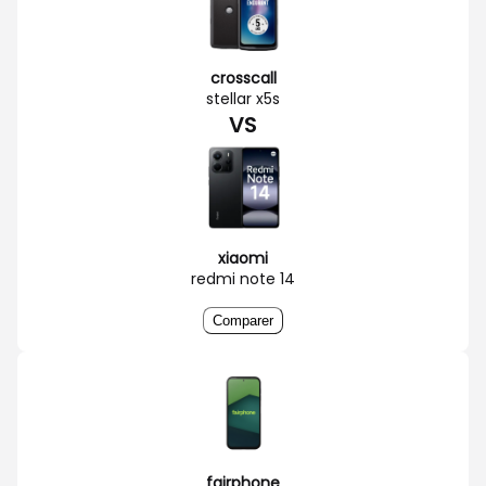
crosscall
stellar x5s
VS
xiaomi
redmi note 14
Comparer
fairphone