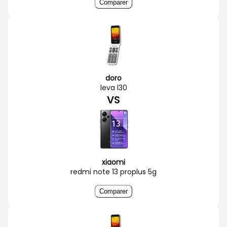
Comparer
doro
leva l30
VS
xiaomi
redmi note 13 proplus 5g
Comparer