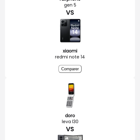
gen 5
VS
xiaomi
redmi note 14
Comparer
doro
leva l30
VS