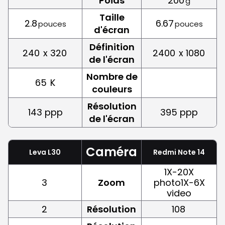
Poids
200
g
Taille
2.8
6.67
pouces
pouces
d'écran
Définition
240
x 320
2400
x 1080
de l'écran
Nombre de
65
K
couleurs
Résolution
143 ppp
395 ppp
de l'écran
Caméra
Leva L30
Redmi Note 14
1X-20X
3
Zoom
photo1X-6X
video
2
Résolution
108