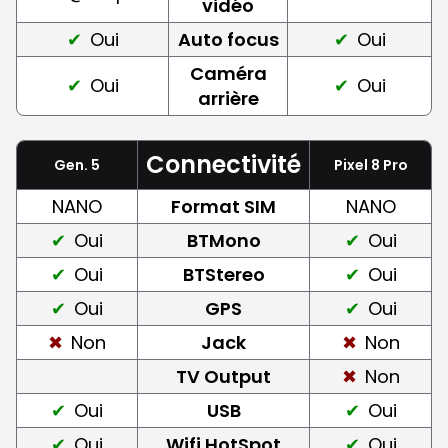
vidéo
Oui
Auto focus
Oui
Caméra
Oui
Oui
arrière
Connectivité
Gen. 5
Pixel 8 Pro
NANO
Format SIM
NANO
Oui
BTMono
Oui
Oui
BTStereo
Oui
Oui
GPS
Oui
Non
Jack
Non
TV Output
Non
Oui
USB
Oui
Oui
Wifi HotSpot
Oui