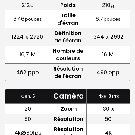
212
Poids
210
g
g
Taille
6.46
6.7
pouces
pouces
d'écran
Définition
1224
x 2720
1344
x 2992
de l'écran
Nombre de
16,7
M
16
M
couleurs
Résolution
462 ppp
490 ppp
de l'écran
Caméra
Gen. 5
Pixel 8 Pro
20
Zoom
30
x
50
Résolution
50
Résolution
4k@30fps
4K