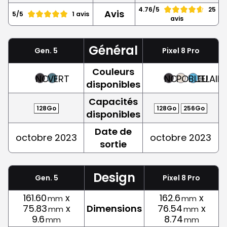
4.76/5
25
Avis
5/5
1 avis
avis
Général
Gen. 5
Pixel 8 Pro
Couleurs
NOIR
VERT
NOIR
PORCELAIN
BLEU
disponibles
Capacités
128Go
128Go
256Go
disponibles
Date de
octobre 2023
octobre 2023
sortie
Design
Gen. 5
Pixel 8 Pro
161.60
x
162.6
x
mm
mm
75.83
x
Dimensions
76.54
x
mm
mm
9.6
8.74
mm
mm