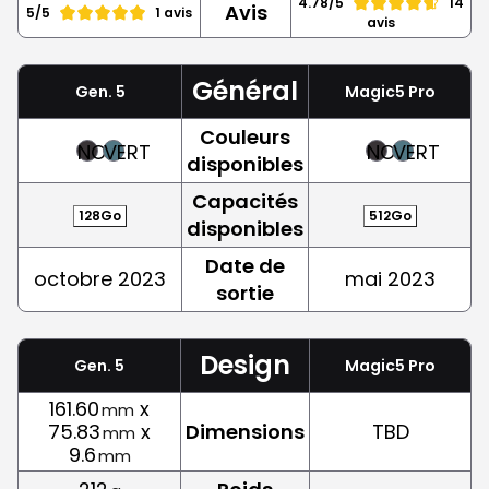
4.78/5
14
Avis
5/5
1 avis
avis
Général
Gen. 5
Magic5 Pro
Couleurs
NOIR
VERT
NOIR
VERT
disponibles
Capacités
128Go
512Go
disponibles
Date de
octobre 2023
mai 2023
sortie
Design
Gen. 5
Magic5 Pro
161.60
x
mm
75.83
x
Dimensions
TBD
mm
9.6
mm