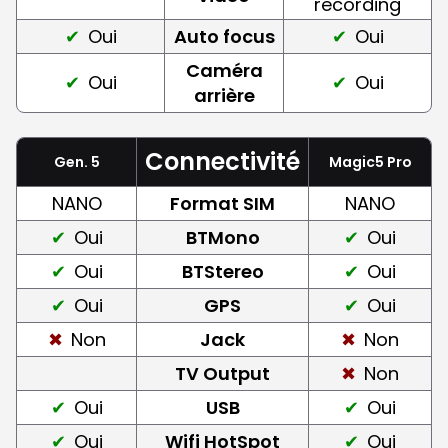
recording
Oui
Auto focus
Oui
Caméra
Oui
Oui
arrière
Connectivité
Gen. 5
Magic5 Pro
NANO
Format SIM
NANO
Oui
BTMono
Oui
Oui
BTStereo
Oui
Oui
GPS
Oui
Non
Jack
Non
TV Output
Non
Oui
USB
Oui
Oui
Wifi HotSpot
Oui