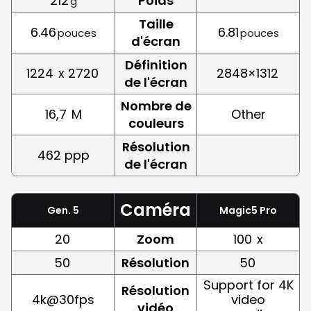
212
Poids
g
Taille
6.46
6.81
pouces
pouces
d'écran
Définition
1224
x 2720
2848×1312
de l'écran
Nombre de
16,7
M
Other
couleurs
Résolution
462 ppp
de l'écran
Caméra
Gen. 5
Magic5 Pro
20
Zoom
100
x
50
Résolution
50
Support for 4K
Résolution
4k@30fps
video
vidéo