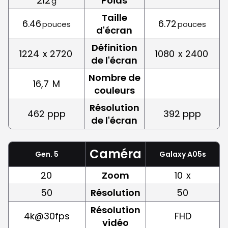
212
Poids
g
Taille
6.46
6.72
pouces
pouces
d'écran
Définition
1224
x 2720
1080
x 2400
de l'écran
Nombre de
16,7
M
couleurs
Résolution
462 ppp
392 ppp
de l'écran
Caméra
Gen. 5
Galaxy A05s
20
Zoom
10
x
50
Résolution
50
Résolution
4k@30fps
FHD
vidéo