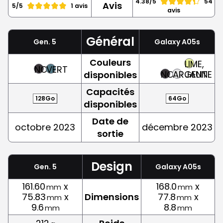
4.38/5
54
Avis
5/5
1 avis
avis
Général
Gen. 5
Galaxy A05s
Couleurs
LIME,
NOIR
VERT
NOIR
ARGENT
JAUNE
disponibles
Capacités
128Go
64Go
disponibles
Date de
octobre 2023
décembre 2023
sortie
Design
Gen. 5
Galaxy A05s
161.60
x
168.0
x
mm
mm
75.83
x
Dimensions
77.8
x
mm
mm
9.6
8.8
mm
mm