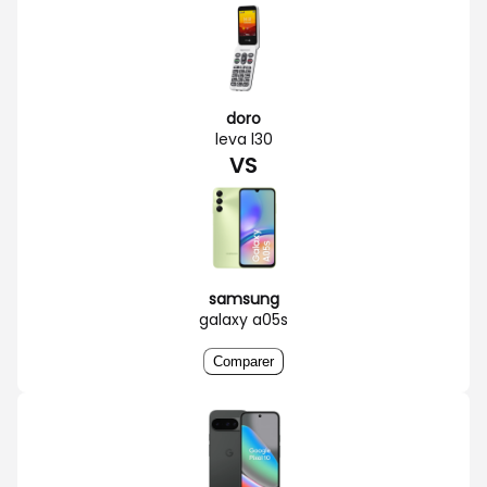
doro
leva l30
VS
samsung
galaxy a05s
Comparer