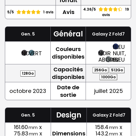
forfait
4.36/5
19
Avis
5/5
1 avis
avis
Général
Gen. 5
Galaxy Z Fold7
BLEU
Couleurs
NOIR
VERT
NOIR
NUIT,
disponibles
ABSOLU
GRIS
BLEU
Capacités
256Go
512Go
128Go
disponibles
1000Go
Date de
octobre 2023
juillet 2025
sortie
Design
Gen. 5
Galaxy Z Fold7
161.60
x
158.4
x
mm
mm
75.83
x
Dimensions
143.2
x
mm
mm