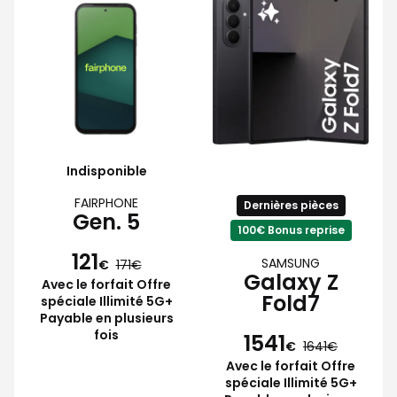
Indisponible
FAIRPHONE
Dernières pièces
Gen. 5
100€ Bonus reprise
121
SAMSUNG
€
171
Galaxy Z
Avec le forfait Offre
Fold7
spéciale Illimité 5G+
Payable en plusieurs
fois
1541
€
1641
Avec le forfait Offre
spéciale Illimité 5G+