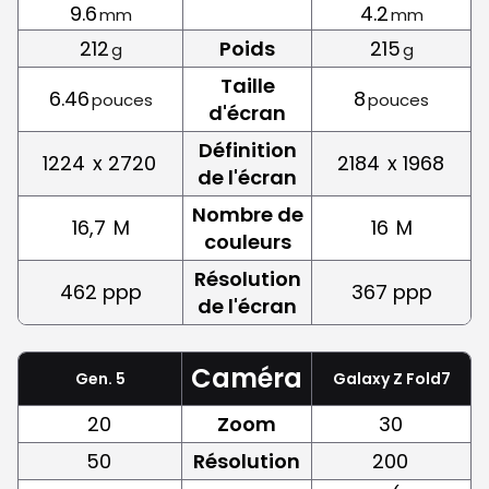
9.6
4.2
mm
mm
212
Poids
215
g
g
Taille
6.46
8
pouces
pouces
d'écran
Définition
1224
x 2720
2184
x 1968
de l'écran
Nombre de
16,7
M
16
M
couleurs
Résolution
462 ppp
367 ppp
de l'écran
Caméra
Gen. 5
Galaxy Z Fold7
20
Zoom
30
50
Résolution
200