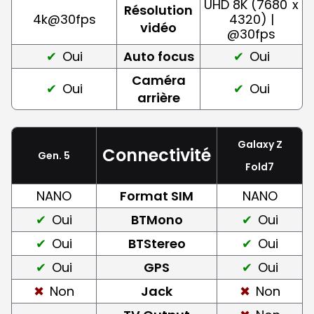
UHD 8K (7680
x
Résolution
4k@30fps
4320) |
vidéo
@30fps
Oui
Auto focus
Oui
Caméra
Oui
Oui
arrière
Galaxy Z
Connectivité
Gen. 5
Fold7
NANO
Format SIM
NANO
Oui
BTMono
Oui
Oui
BTStereo
Oui
Oui
GPS
Oui
Non
Jack
Non