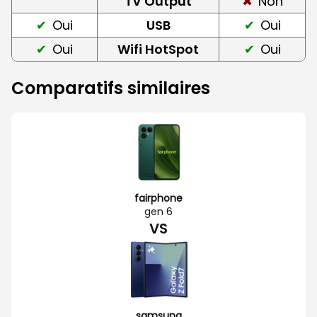
TV Output
Non
Oui
USB
Oui
Oui
Wifi HotSpot
Oui
Comparatifs similaires
fairphone
gen 6
VS
samsung