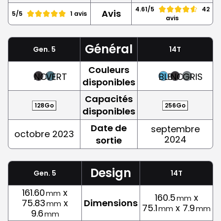
4.61/5
42
Avis
5/5
1 avis
avis
Général
Gen. 5
14T
Couleurs
NOIR
VERT
BLEU
NOIR
GRIS
disponibles
Capacités
128Go
256Go
disponibles
Date de
septembre
octobre 2023
2024
sortie
Design
Gen. 5
14T
161.60
x
mm
160.5
x
mm
75.83
x
Dimensions
mm
75.1
x 7.9
mm
mm
9.6
mm