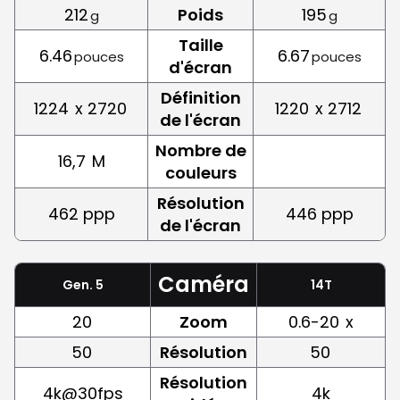
212
Poids
195
g
g
Taille
6.46
6.67
pouces
pouces
d'écran
Définition
1224
x 2720
1220
x 2712
de l'écran
Nombre de
16,7
M
couleurs
Résolution
462 ppp
446 ppp
de l'écran
Caméra
Gen. 5
14T
20
Zoom
0.6-20
x
50
Résolution
50
Résolution
4k@30fps
4k