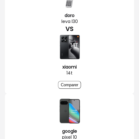
doro
leva l30
VS
xiaomi
14t
Comparer
google
pixel 10