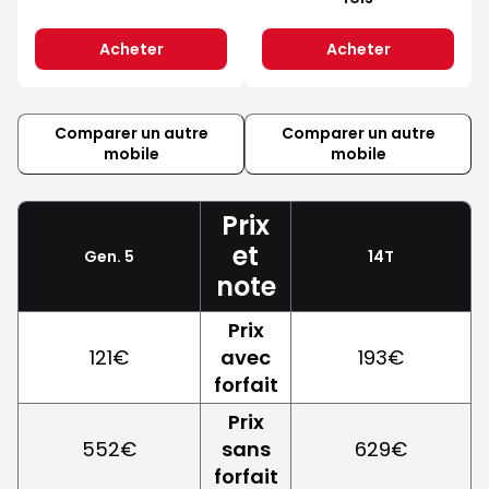
Acheter
Acheter
Comparer un autre
Comparer un autre
mobile
mobile
Prix
et
Gen. 5
14T
note
Prix
121€
avec
193€
forfait
Prix
552€
sans
629€
forfait