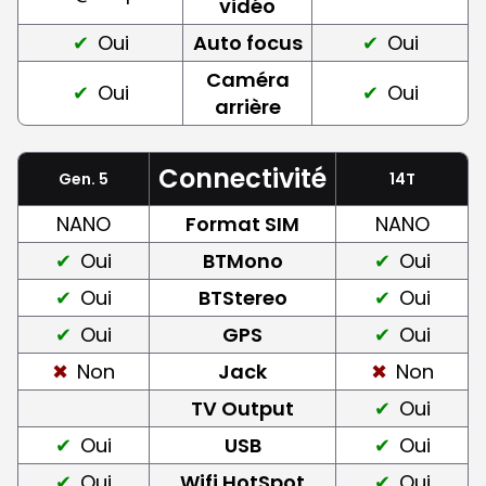
vidéo
Oui
Auto focus
Oui
Caméra
Oui
Oui
arrière
Connectivité
Gen. 5
14T
NANO
Format SIM
NANO
Oui
BTMono
Oui
Oui
BTStereo
Oui
Oui
GPS
Oui
Non
Jack
Non
TV Output
Oui
Oui
USB
Oui
Oui
Wifi HotSpot
Oui