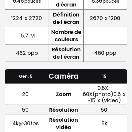
6.46
6.36
pouces
pouces
d'écran
Définition
1224
x 2720
2670
x 1200
de l'écran
Nombre de
16,7
M
couleurs
Résolution
462 ppp
460 ppp
de l'écran
Caméra
Gen. 5
15
0.6X-
20
Zoom
60X(photo)0.6
x
-15
x (video)
50
Résolution
50
Résolution
4k@30fps
8k
vidéo