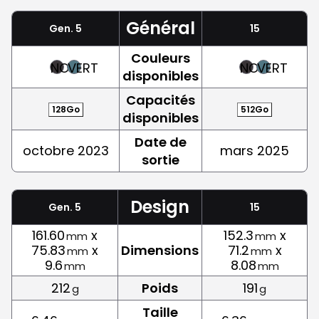
Général
Gen. 5
15
Couleurs
NOIR
VERT
NOIR
VERT
disponibles
Capacités
128Go
512Go
disponibles
Date de
octobre 2023
mars 2025
sortie
Design
Gen. 5
15
161.60
x
152.3
x
mm
mm
75.83
x
Dimensions
71.2
x
mm
mm
9.6
8.08
mm
mm
212
Poids
191
g
g
Taille