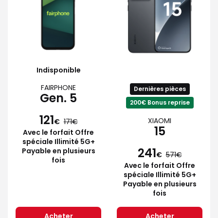
Indisponible
FAIRPHONE
Dernières pièces
Gen. 5
200€ Bonus reprise
121
XIAOMI
€
171
15
Avec le forfait Offre
spéciale Illimité 5G+
241
Payable en plusieurs
€
571
fois
Avec le forfait Offre
spéciale Illimité 5G+
Payable en plusieurs
fois
Acheter
Acheter