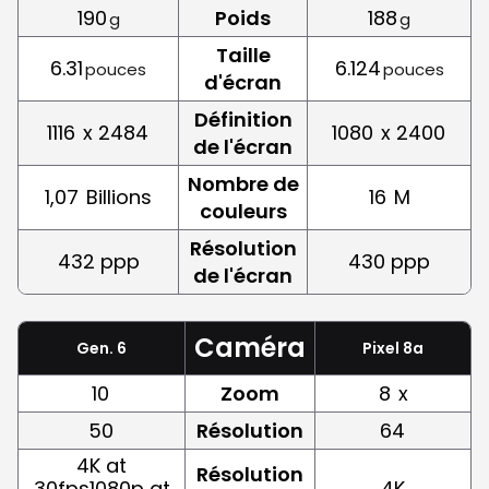
190
Poids
188
g
g
Taille
6.31
6.124
pouces
pouces
d'écran
Définition
1116
x 2484
1080
x 2400
de l'écran
Nombre de
1,07
Billions
16
M
couleurs
Résolution
432 ppp
430 ppp
de l'écran
Caméra
Gen. 6
Pixel 8a
10
Zoom
8
x
50
Résolution
64
4K at
Résolution
30fps1080p at
4K