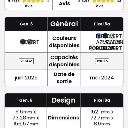
4.75/5
4
4.82/5
23
Avis
avis
avis
Général
Gen. 6
Pixel 8a
BLEU
NOIR
VERT
Couleurs
NOIR
VERT
AZUR,
VOLCANIQ
ALOE,
disponibles
PORCELAINE
BLEU
NOIR
VERT
Capacités
256Go
128Go
disponibles
Date de
juin 2025
mai 2024
sortie
Design
Gen. 6
Pixel 8a
9,6
x
152.1
x
mm
mm
73,28
x
Dimensions
72.7
x
mm
mm
156,57
8.9
mm
mm