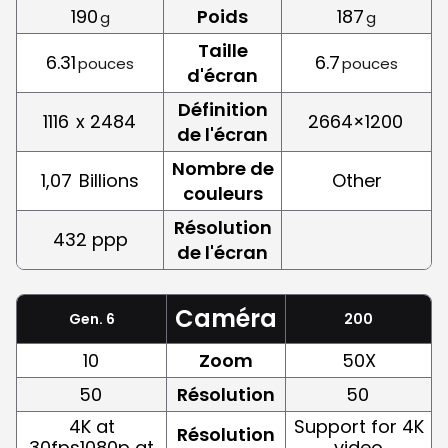
190
Poids
187
g
g
Taille
6.31
6.7
pouces
pouces
d'écran
Définition
1116
x 2484
2664×1200
de l'écran
Nombre de
1,07
Billions
Other
couleurs
Résolution
432 ppp
de l'écran
Caméra
Gen. 6
200
10
Zoom
50X
50
Résolution
50
4K at
Support for 4K
Résolution
30fps1080p at
video