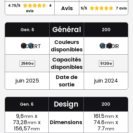
4.75/5
4
Avis
5/5
7 avis
avis
Général
Gen. 6
200
Couleurs
NOIR
VERT
VERT
NOIR
disponibles
Capacités
256Go
512Go
disponibles
Date de
juin 2025
juin 2024
sortie
Design
Gen. 6
200
9,6
x
161.5
x
mm
mm
73,28
x
Dimensions
74.6
x
mm
mm
156,57
7.7
mm
mm