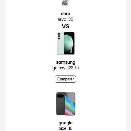
doro
leva l30
VS
samsung
galaxy s23 fe
Comparer
google
pixel 10