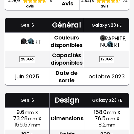
4.75/5
4
4.54/5
74
Avis
avis
avis
Général
Gen. 6
Galaxy S23 FE
Couleurs
GRAPHITE,
NOIR
VERT
NOIR
VERT
disponibles
Capacités
256Go
128Go
disponibles
Date de
juin 2025
octobre 2023
sortie
Design
Gen. 6
Galaxy S23 FE
9,6
x
158.0
x
mm
mm
73,28
x
Dimensions
76.5
x
mm
mm
156,57
8.2
mm
mm