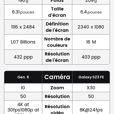
190
Poids
209
g
g
Taille
6.31
6.4
pouces
pouces
d'écran
Définition
1116
x 2484
2340
x 1080
de l'écran
Nombre de
1,07
Billions
16
M
couleurs
Résolution
432 ppp
403 ppp
de l'écran
Caméra
Gen. 6
Galaxy S23 FE
10
Zoom
X30
50
Résolution
50
4K at
Résolution
30fps1080p at
8K@24fps
vidéo