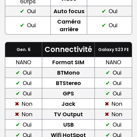
60fps
Oui
Auto focus
Oui
Caméra
Oui
Oui
arrière
Connectivité
Gen. 6
Galaxy S23 FE
NANO
Format SIM
NANO
Oui
BTMono
Oui
Oui
BTStereo
Oui
Oui
GPS
Oui
Non
Jack
Non
Non
TV Output
Non
Oui
USB
Oui
Oui
Wifi HotSpot
Oui