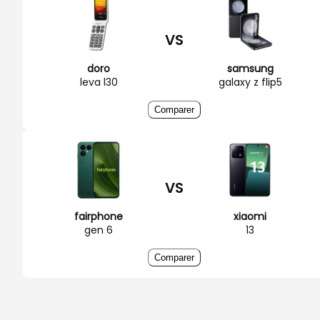
VS
doro
samsung
leva l30
galaxy z flip5
Comparer
VS
fairphone
xiaomi
gen 6
13
Comparer