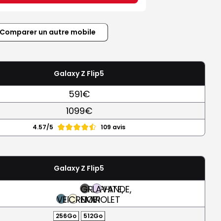
Comparer un autre mobile
Galaxy Z Flip5
591€
1099€
4.57/5
109 avis
Galaxy Z Flip5
GRAPHITE,
LAVANDE,
VERT
CREME
NOIR
VIOLET
256Go
512Go