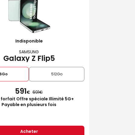
Indisponible
SAMSUNG
Galaxy Z Flip5
6Go
512Go
591
€
691
 forfait Offre spéciale Illimité 5G+
Payable en plusieurs fois
Acheter