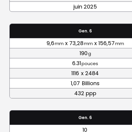
juin 2025
Gen. 6
9,6
x 73,28
x 156,57
mm
mm
mm
190
g
6.31
pouces
1116
x 2484
1,07
Billions
432 ppp
Gen. 6
10