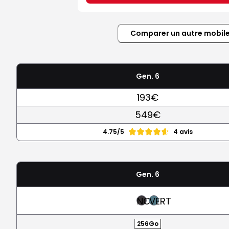
Comparer un autre mobil
Gen. 6
193€
549€
4.75/5
4 avis
Gen. 6
NOIR
VERT
256Go