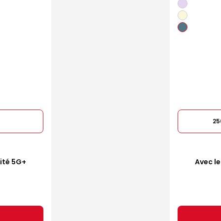
25
mité 5G+
Avec le