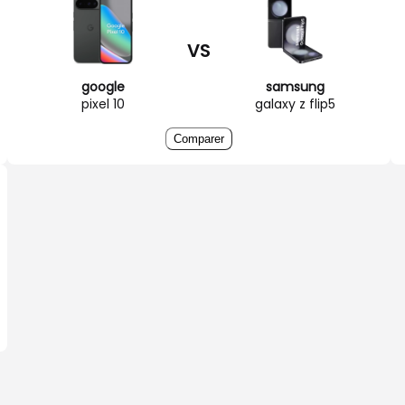
VS
google
samsung
pixel 10
galaxy z flip5
Comparer