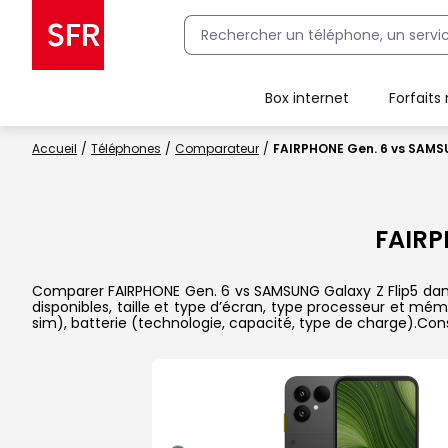
Box internet
Forfaits
Client Box SFR, ajouter une offre Maison Sécurisée
Accueil
Téléphones
Comparateur
FAIRPHONE Gen. 6 vs SAMSU
FAIRP
Comparer FAIRPHONE Gen. 6 vs SAMSUNG Galaxy Z Flip5 dans l
disponibles, taille et type d’écran, type processeur et mém
sim), batterie (technologie, capacité, type de charge).Con