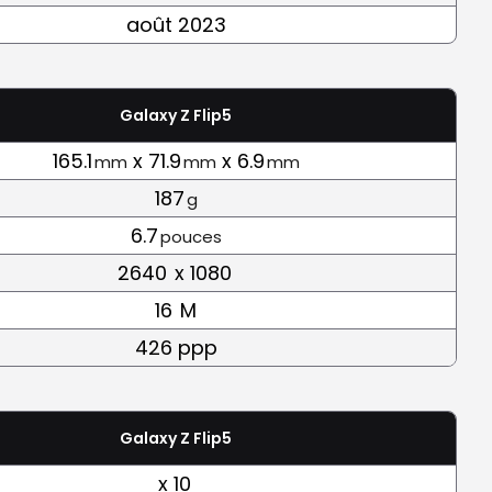
août 2023
Galaxy Z Flip5
165.1
x 71.9
x 6.9
mm
mm
mm
187
g
6.7
pouces
2640
x 1080
16
M
426 ppp
Galaxy Z Flip5
x 10