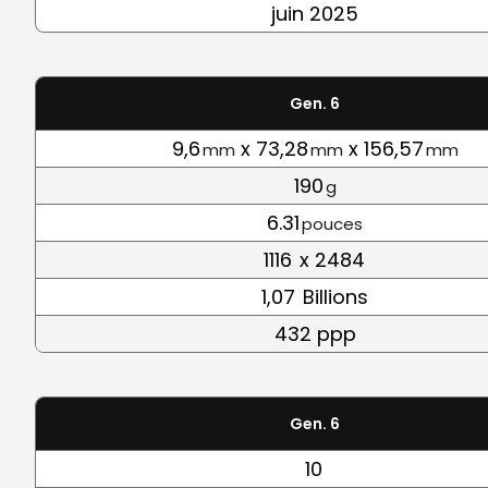
juin 2025
Gen. 6
9,6
x 73,28
x 156,57
mm
mm
mm
190
g
6.31
pouces
1116
x 2484
1,07
Billions
432 ppp
Gen. 6
10