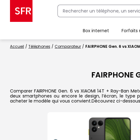
Box internet
Forfaits
Client Box SFR, ajouter une offre Maison Sécurisée
Accueil
Téléphones
Comparateur
FAIRPHONE Gen. 6 vs XIAOM
FAIRPHONE G
Comparer FAIRPHONE Gen. 6 vs XIAOMI 14T + Ray-Ban Meta Wa
deux smartphones ou encore le design, l’écran, le type pr
acheter le modèle qui vous convient.Découvrez ci-dessous