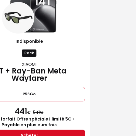
Indisponible
Pack
XIAOMI
4T + Ray-Ban Meta
Wayfarer
256Go
441
€
541
 forfait Offre spéciale Illimité 5G+
Payable en plusieurs fois
Acheter