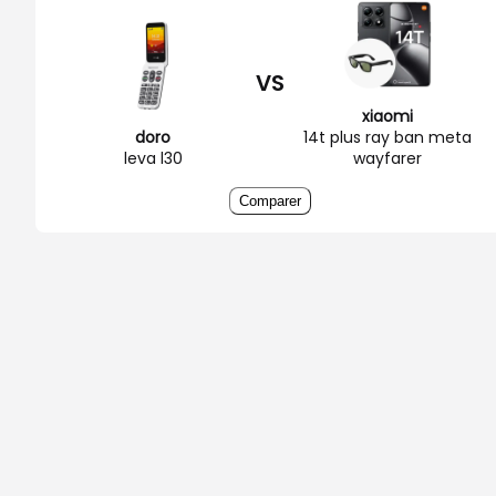
VS
xiaomi
doro
14t plus ray ban meta
leva l30
wayfarer
Comparer