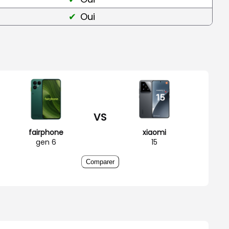
Oui
VS
fairphone
xiaomi
gen 6
15
Comparer