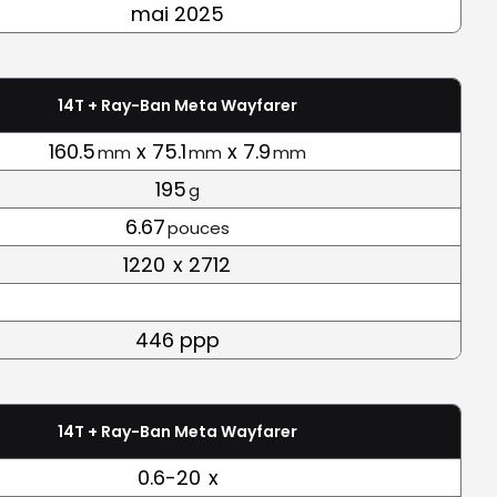
mai 2025
14T + Ray-Ban Meta Wayfarer
160.5
x 75.1
x 7.9
mm
mm
mm
195
g
6.67
pouces
1220
x 2712
446 ppp
14T + Ray-Ban Meta Wayfarer
0.6-20
x