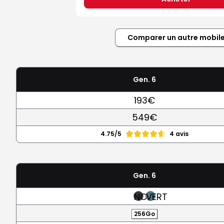
Comparer un autre mobil
Gen. 6
193€
549€
4.75/5
4 avis
Gen. 6
NOIR
VERT
256Go