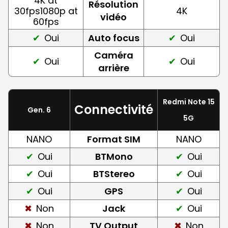
4K at
Résolution
30fps1080p at
4K
vidéo
60fps
Oui
Auto focus
Oui
Caméra
Oui
Oui
arrière
Redmi Note 15
Connectivité
Gen. 6
5G
NANO
Format SIM
NANO
Oui
BTMono
Oui
Oui
BTStereo
Oui
Oui
GPS
Oui
Non
Jack
Oui
Non
TV Output
Non