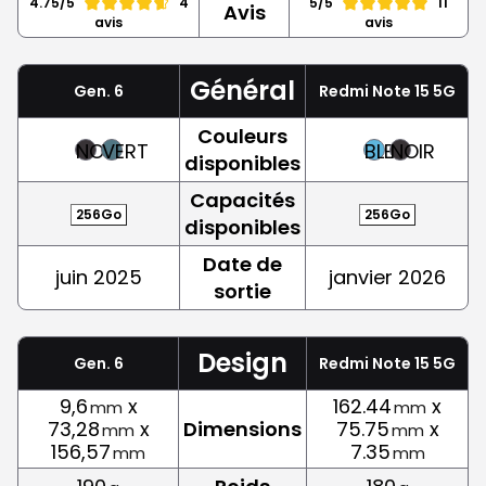
4.75/5
4
5/5
11
Avis
avis
avis
Général
Gen. 6
Redmi Note 15 5G
Couleurs
NOIR
VERT
BLEU
NOIR
disponibles
Capacités
256Go
256Go
disponibles
Date de
juin 2025
janvier 2026
sortie
Design
Gen. 6
Redmi Note 15 5G
9,6
x
162.44
x
mm
mm
73,28
x
Dimensions
75.75
x
mm
mm
156,57
7.35
mm
mm