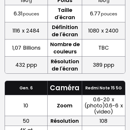
190
Poids
180
g
g
Taille
6.31
6.77
pouces
pouces
d'écran
Définition
1116
x 2484
1080
x 2400
de l'écran
Nombre de
1,07
Billions
TBC
couleurs
Résolution
432 ppp
389 ppp
de l'écran
Caméra
Gen. 6
Redmi Note 15 5G
0.6-20
x
10
Zoom
(photo)0.6-6
x
(video)
50
Résolution
108