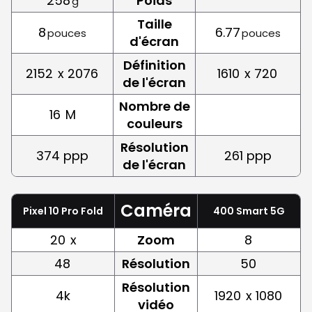
258
Poids
g
Taille
8
6.77
pouces
pouces
d'écran
Définition
2152
x 2076
1610
x 720
de l'écran
Nombre de
16
M
couleurs
Résolution
374 ppp
261 ppp
de l'écran
Caméra
Pixel 10 Pro Fold
400 Smart 5G
20
x
Zoom
8
48
Résolution
50
Résolution
4k
1920
x 1080
vidéo