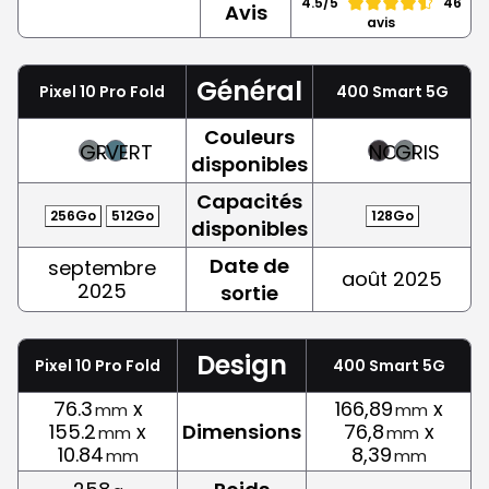
4.5/5
46
Avis
avis
Général
Pixel 10 Pro Fold
400 Smart 5G
Couleurs
GRIS
VERT
NOIR
GRIS
disponibles
Capacités
256Go
512Go
128Go
disponibles
Date de
septembre
août 2025
2025
sortie
Design
Pixel 10 Pro Fold
400 Smart 5G
76.3
x
166,89
x
mm
mm
155.2
x
Dimensions
76,8
x
mm
mm
10.84
8,39
mm
mm