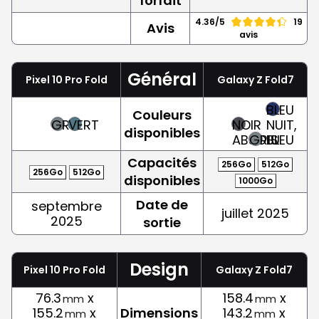
forfait
4.36/5
19
Avis
avis
Général
Pixel 10 Pro Fold
Galaxy Z Fold7
BLEU
Couleurs
GRIS
VERT
NOIR
NUIT,
disponibles
ABSOLU
GRIS
BLEU
Capacités
256Go
512Go
256Go
512Go
disponibles
1000Go
Date de
septembre
juillet 2025
2025
sortie
Design
Pixel 10 Pro Fold
Galaxy Z Fold7
76.3
x
158.4
x
mm
mm
155.2
x
Dimensions
143.2
x
mm
mm