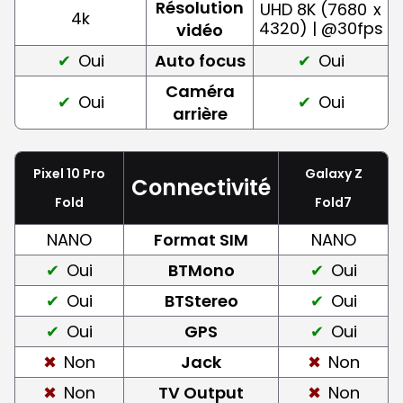
Résolution
UHD 8K (7680
x
4k
4320) | @30fps
vidéo
Oui
Auto focus
Oui
Caméra
Oui
Oui
arrière
Pixel 10 Pro
Galaxy Z
Connectivité
Fold
Fold7
NANO
Format SIM
NANO
Oui
BTMono
Oui
Oui
BTStereo
Oui
Oui
GPS
Oui
Non
Jack
Non
Non
TV Output
Non