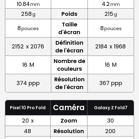
10.84
4.2
mm
mm
258
Poids
215
g
g
Taille
8
8
pouces
pouces
d'écran
Définition
2152
x 2076
2184
x 1968
de l'écran
Nombre de
16
M
16
M
couleurs
Résolution
374 ppp
367 ppp
de l'écran
Caméra
Pixel 10 Pro Fold
Galaxy Z Fold7
20
x
Zoom
30
48
Résolution
200