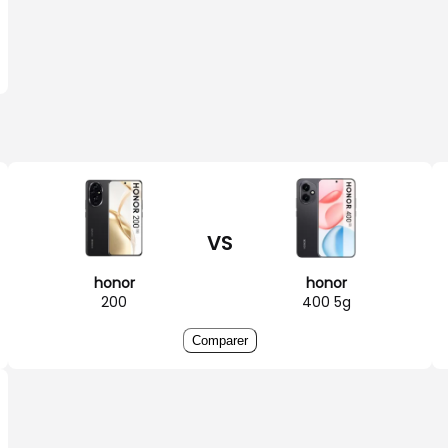
VS
honor
honor
200
400 5g
Comparer