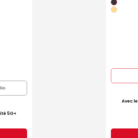
6Go
Avec le
mité 5G+