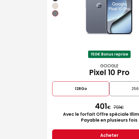
150€ Bonus reprise
GOOGLE
Pixel 10 Pro
128Go
25
401
€
791
Avec le forfait Offre spéciale Illi
Payable en plusieurs fois
Acheter