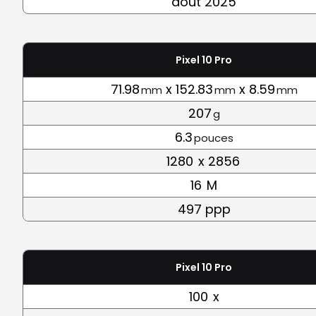
août 2025
Pixel 10 Pro
71.98
x 152.83
x 8.59
mm
mm
mm
207
g
6.3
pouces
1280
x 2856
16
M
497 ppp
Pixel 10 Pro
100
x