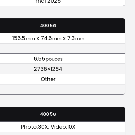
mai 2025
400 5G
156.5
x 74.6
x 7.3
mm
mm
mm
6.55
pouces
2736×1264
Other
400 5G
Photo:30X; Video:10X