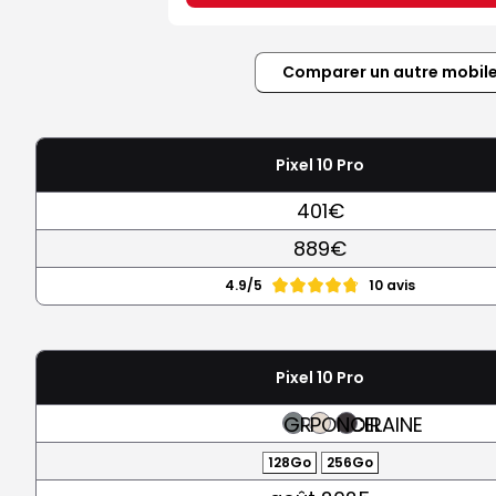
Comparer un autre mobil
Pixel 10 Pro
401€
889€
4.9/5
10 avis
Pixel 10 Pro
GRIS
PORCELAINE
NOIR
128Go
256Go