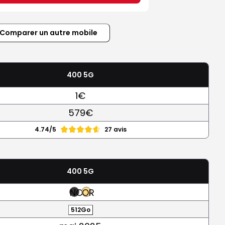
Comparer un autre mobile
400 5G
1€
579€
4.74/5
27 avis
400 5G
NOIR
OR
512Go