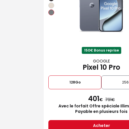
150€ Bonus reprise
GOOGLE
Pixel 10 Pro
128Go
25
401
€
791
Avec le forfait Offre spéciale Illi
Payable en plusieurs fois
Acheter