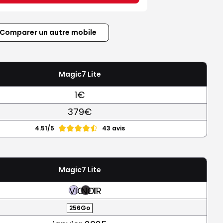
Comparer un autre mobile
Magic7 Lite
1€
379€
4.51/5
43 avis
Magic7 Lite
VIOLET
NOIR
256Go