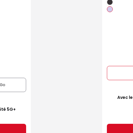
6Go
Avec le
mité 5G+