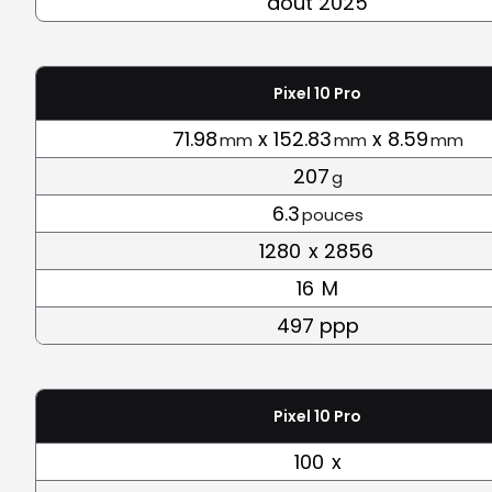
août 2025
Pixel 10 Pro
71.98
x 152.83
x 8.59
mm
mm
mm
207
g
6.3
pouces
1280
x 2856
16
M
497 ppp
Pixel 10 Pro
100
x