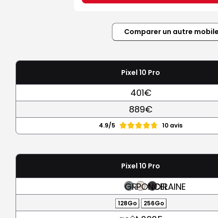
Comparer un autre mobil
Pixel 10 Pro
401€
889€
4.9/5
10 avis
Pixel 10 Pro
GRIS
PORCELAINE
NOIR
128Go
256Go