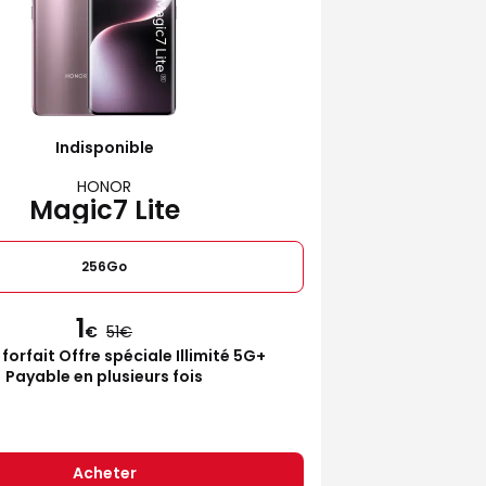
Indisponible
HONOR
Magic7 Lite
256Go
1
€
51
 forfait Offre spéciale Illimité 5G+
Payable en plusieurs fois
Acheter