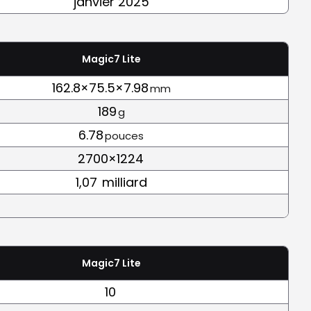
janvier 2025
Magic7 Lite
162.8×75.5×7.98
mm
189
g
6.78
pouces
2700×1224
1,07
milliard
Magic7 Lite
10