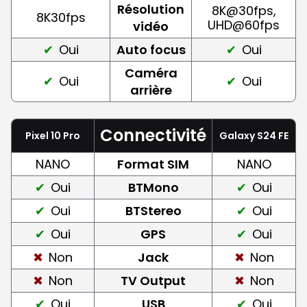
Résolution
8K@30fps,
8K30fps
UHD@60fps
vidéo
Oui
Auto focus
Oui
Caméra
Oui
Oui
arrière
Connectivité
Pixel 10 Pro
Galaxy S24 FE
NANO
Format SIM
NANO
Oui
BTMono
Oui
Oui
BTStereo
Oui
Oui
GPS
Oui
Non
Jack
Non
Non
TV Output
Non
Oui
USB
Oui