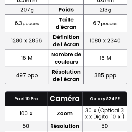
8.59
8.0
mm
mm
207
Poids
213
g
g
Taille
6.3
6.7
pouces
pouces
d'écran
Définition
1280
x 2856
1080
x 2340
de l'écran
Nombre de
16
M
16
M
couleurs
Résolution
497 ppp
385 ppp
de l'écran
Caméra
Pixel 10 Pro
Galaxy S24 FE
30
x (Optical 3
100
x
Zoom
x x Digital 10
x )
50
Résolution
50