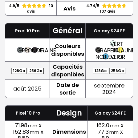
4.9/5
10
4.74/5
Avis
avis
107 avis
Général
Pixel 10 Pro
Galaxy S24 FE
VERT
Couleurs
GRIS
PORCELAINE
NOIR
GRAPHITE,
EAU,
JAUNE,
disponibles
NOIR
BLEU
VERT
OR
Capacités
128Go
256Go
128Go
256Go
disponibles
Date de
septembre
août 2025
2024
sortie
Design
Pixel 10 Pro
Galaxy S24 FE
71.98
x
162.0
x
mm
mm
152.83
x
Dimensions
77.3
x
mm
mm