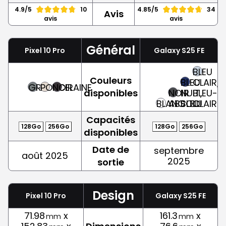
4.9/5
10
4.85/5
34
Avis
avis
avis
Général
Pixel 10 Pro
Galaxy S25 FE
BLEU
Couleurs
BLEU
CLAIR,
GRIS
PORCELAINE
NOIR
disponibles
NOIR
NUIT,
BLEU-
BLANC
ABSOLU
BLEU
CLAIR
Capacités
128Go
256Go
128Go
256Go
disponibles
Date de
septembre
août 2025
2025
sortie
Design
Pixel 10 Pro
Galaxy S25 FE
71.98
x
161.3
x
mm
mm