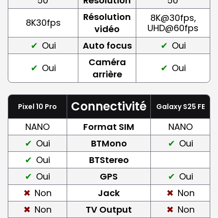
50
Résolution
50
Résolution
8K@30fps,
8K30fps
UHD@60fps
vidéo
Oui
Auto focus
Oui
Caméra
Oui
Oui
arrière
Connectivité
Pixel 10 Pro
Galaxy S25 FE
NANO
Format SIM
NANO
Oui
BTMono
Oui
Oui
BTStereo
Oui
GPS
Oui
Non
Jack
Non
Non
TV Output
Non