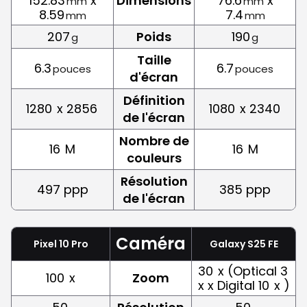
152.83
x
Dimensions
76.6
x
mm
mm
8.59
7.4
mm
mm
207
Poids
190
g
g
Taille
6.3
6.7
pouces
pouces
d'écran
Définition
1280
x 2856
1080
x 2340
de l'écran
Nombre de
16
M
16
M
couleurs
Résolution
497 ppp
385 ppp
de l'écran
Caméra
Pixel 10 Pro
Galaxy S25 FE
30
x (Optical 3
100
x
Zoom
x x Digital 10
x )