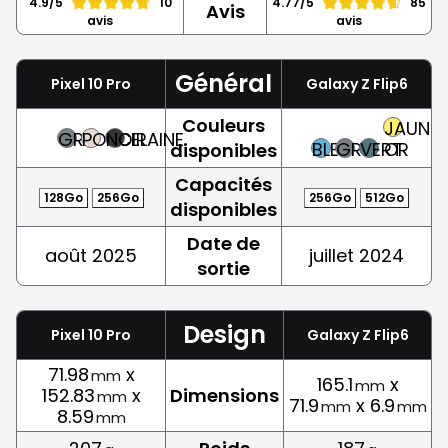
4.9/5
10
4.77/5
85
Avis
avis
avis
Général
Pixel 10 Pro
Galaxy Z Flip6
Couleurs
JAUNE,
GRIS
PORCELAINE
NOIR
BLEU
GRIS
VERT
OR
disponibles
Capacités
128Go
256Go
256Go
512Go
disponibles
Date de
août 2025
juillet 2024
sortie
Design
Pixel 10 Pro
Galaxy Z Flip6
71.98
x
mm
165.1
x
mm
152.83
x
Dimensions
mm
71.9
x 6.9
mm
mm
8.59
mm