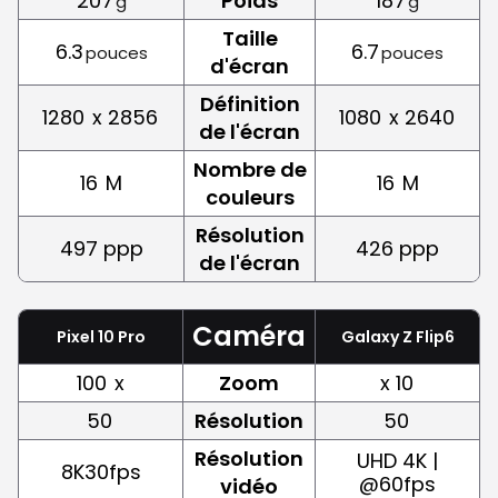
207
Poids
187
g
g
Taille
6.3
6.7
pouces
pouces
d'écran
Définition
1280
x 2856
1080
x 2640
de l'écran
Nombre de
16
M
16
M
couleurs
Résolution
497 ppp
426 ppp
de l'écran
Caméra
Pixel 10 Pro
Galaxy Z Flip6
100
x
Zoom
x 10
50
Résolution
50
Résolution
UHD 4K |
8K30fps
@60fps
vidéo