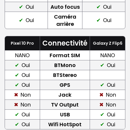
Oui
Auto focus
Oui
Caméra
Oui
Oui
arrière
Connectivité
Pixel 10 Pro
Galaxy Z Flip6
NANO
Format SIM
NANO
Oui
BTMono
Oui
Oui
BTStereo
Oui
GPS
Oui
Non
Jack
Non
Non
TV Output
Non
Oui
USB
Oui
Oui
Wifi HotSpot
Oui