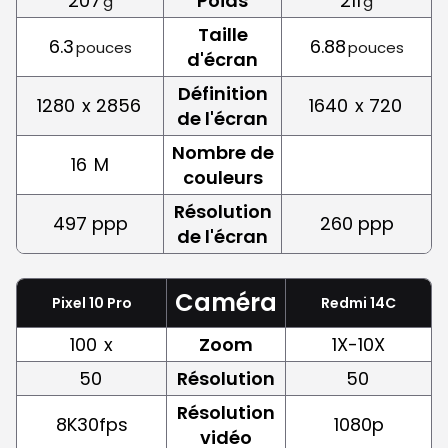
207
Poids
211
g
g
Taille
6.3
6.88
pouces
pouces
d'écran
Définition
1280
x 2856
1640
x 720
de l'écran
Nombre de
16
M
couleurs
Résolution
497 ppp
260 ppp
de l'écran
Caméra
Pixel 10 Pro
Redmi 14C
100
x
Zoom
1X-10X
50
Résolution
50
Résolution
8K30fps
1080p
vidéo