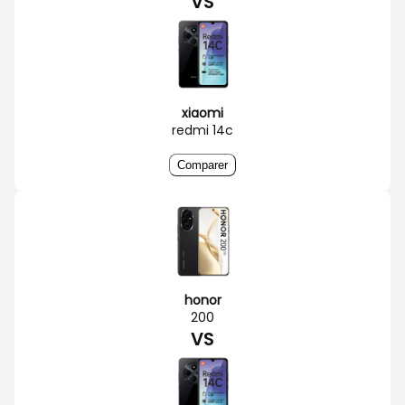
VS
xiaomi
redmi 14c
Comparer
honor
200
VS