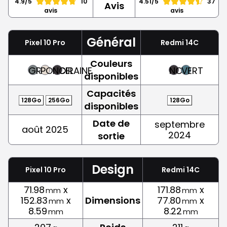
4.9/5
10
4.51/5
37
Avis
avis
avis
Général
Pixel 10 Pro
Redmi 14C
Couleurs
GRIS
PORCELAINE
NOIR
NOIR
VERT
disponibles
Capacités
128Go
256Go
128Go
disponibles
Date de
septembre
août 2025
2024
sortie
Design
Pixel 10 Pro
Redmi 14C
71.98
x
171.88
x
mm
mm
152.83
x
Dimensions
77.80
x
mm
mm
8.59
8.22
mm
mm