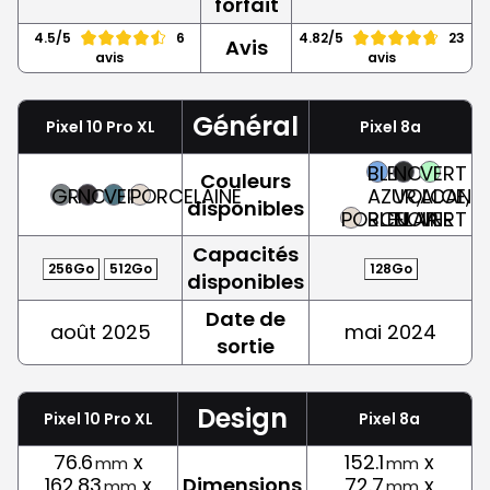
forfait
4.5/5
6
4.82/5
23
Avis
avis
avis
Général
Pixel 10 Pro XL
Pixel 8a
BLEU
NOIR
VERT
Couleurs
GRIS
NOIR
VERT
PORCELAINE
AZUR,
VOLCANIQ
ALOE,
disponibles
PORCELAINE
BLEU
NOIR
VERT
Capacités
256Go
512Go
128Go
disponibles
Date de
août 2025
mai 2024
sortie
Design
Pixel 10 Pro XL
Pixel 8a
76.6
x
152.1
x
mm
mm
162.83
x
Dimensions
72.7
x
mm
mm