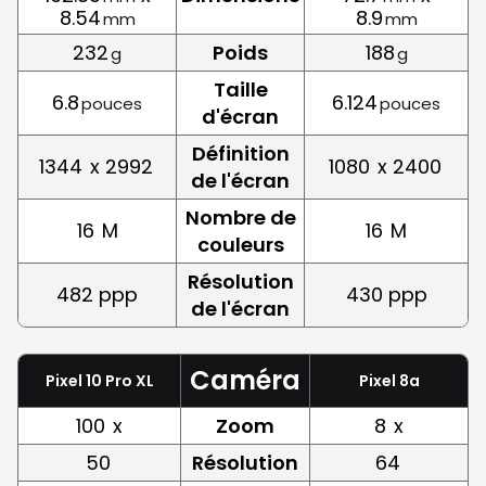
8.54
8.9
mm
mm
232
Poids
188
g
g
Taille
6.8
6.124
pouces
pouces
d'écran
Définition
1344
x 2992
1080
x 2400
de l'écran
Nombre de
16
M
16
M
couleurs
Résolution
482 ppp
430 ppp
de l'écran
Caméra
Pixel 10 Pro XL
Pixel 8a
100
x
Zoom
8
x
50
Résolution
64