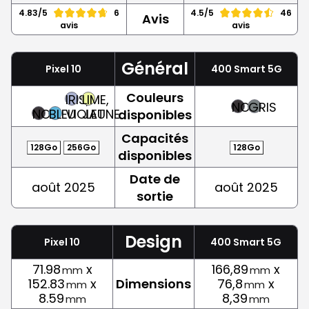
4.83/5
6
4.5/5
46
Avis
avis
avis
Général
Pixel 10
400 Smart 5G
Couleurs
IRIS,
LIME,
NOIR
GRIS
NOIR
BLEU
VIOLET
JAUNE
disponibles
Capacités
128Go
256Go
128Go
disponibles
Date de
août 2025
août 2025
sortie
Design
Pixel 10
400 Smart 5G
71.98
x
166,89
x
mm
mm
152.83
x
Dimensions
76,8
x
mm
mm
8.59
8,39
mm
mm