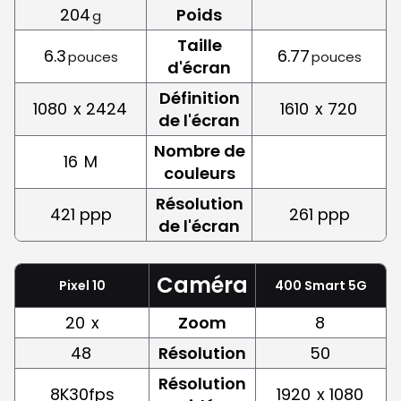
204
Poids
g
Taille
6.3
6.77
pouces
pouces
d'écran
Définition
1080
x 2424
1610
x 720
de l'écran
Nombre de
16
M
couleurs
Résolution
421 ppp
261 ppp
de l'écran
Caméra
Pixel 10
400 Smart 5G
20
x
Zoom
8
48
Résolution
50
Résolution
8K30fps
1920
x 1080