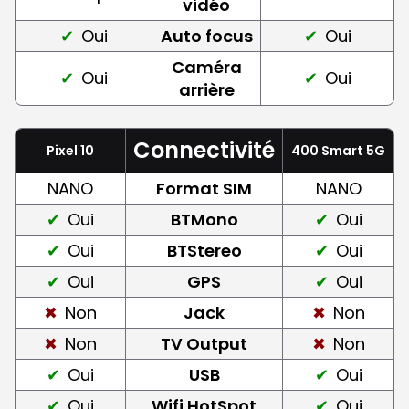
vidéo
Oui
Auto focus
Oui
Caméra
Oui
Oui
arrière
Connectivité
Pixel 10
400 Smart 5G
NANO
Format SIM
NANO
Oui
BTMono
Oui
Oui
BTStereo
Oui
Oui
GPS
Oui
Non
Jack
Non
Non
TV Output
Non
Oui
USB
Oui
Oui
Wifi HotSpot
Oui