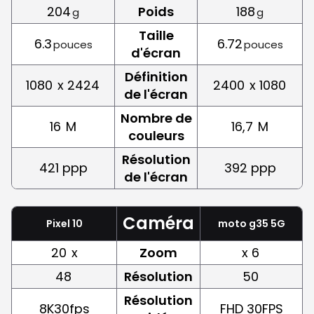
204
Poids
188
g
g
Taille
6.3
6.72
pouces
pouces
d'écran
Définition
1080
x 2424
2400
x 1080
de l'écran
Nombre de
16
M
16,7
M
couleurs
Résolution
421 ppp
392 ppp
de l'écran
Caméra
Pixel 10
moto g35 5G
20
x
Zoom
x 6
48
Résolution
50
Résolution
8K30fps
FHD 30FPS