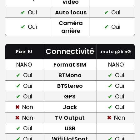
vidéo
Oui
Auto focus
Oui
Caméra
Oui
Oui
arrière
Connectivité
Pixel 10
moto g35 5G
NANO
Format SIM
NANO
Oui
BTMono
Oui
Oui
BTStereo
Oui
Oui
GPS
Oui
Non
Jack
Oui
Non
TV Output
Non
Oui
USB
Oui
Wifi HotSpot
Oui