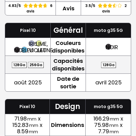
4.83/5
6
3.5/5
2
Avis
avis
avis
Général
Pixel 10
moto g35 5G
Couleurs
IRIS,
LIME,
NOIR
NOIR
BLEU
VIOLET
JAUNE
disponibles
Capacités
128Go
256Go
128Go
disponibles
Date de
août 2025
avril 2025
sortie
Design
Pixel 10
moto g35 5G
71.98
x
166.29
x
mm
mm
152.83
x
Dimensions
75.98
x
mm
mm
8.59
7.79
mm
mm